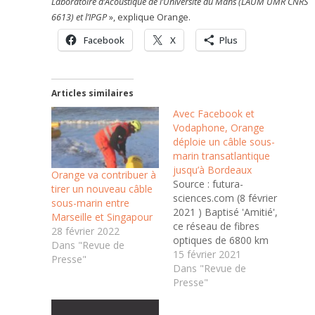
Laboratoire d’Acoustique de l’Université du Mans (LAUM UMR CNRS
6613) et l’IPGP
», explique Orange.
Facebook
X
Plus
Articles similaires
Avec Facebook et
Vodaphone, Orange
déploie un câble sous-
marin transatlantique
jusqu’à Bordeaux
Orange va contribuer à
Source : futura-
tirer un nouveau câble
sciences.com (8 février
sous-marin entre
2021 ) Baptisé 'Amitié',
Marseille et Singapour
ce réseau de fibres
28 février 2022
optiques de 6800 km
Dans "Revue de
de long assurera une
15 février 2021
Presse"
connexion entre l'Etat
Dans "Revue de
du Massachusetts et la
Presse"
commune du Porge en
Gironde en passant par