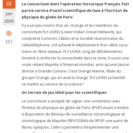
22
Le consortium dont l’opérateur historique français fait
partie servira d’outil scientifique de luxe à l’Institut de
Jan
physique du globe de Paris.
2020
Il y a un peu moins d’un an, Orange et les membres du
consortium FLY-LION3 (Lower Indian Ocean Network), qui
comprend Comores Câbles et la Société réunionnaise du
551
radiotéléphone, ont achevé le déploiement d’un câble sous-
marin en fibre optique, FLY-LION3, long de 400 kilomètres.
Destiné à renforcer la connectivité dans la zone, il ouvre une
route reliant Mayotte à l’Internet mondial, ainsi qu’une liaison
directe à Grande Comore. C’est Orange Marine, filiale du
groupe Orange, qui en avait la charge. FLY-LION3 va bientôt
se mettre au service de la science !
Un terrain de jeu idéal pour les scientifiques
Le consortium a accepté de signer une convention avec
l’Institut de physique du globe de Paris (IPGP) visant à mettre
à disposition du Réseau de surveillance volcanologique et
sismologique de Mayotte (REVOSIMA) de l’IPGP une paire de
fibres optiques. Celle-ci permettra d’expérimenter une