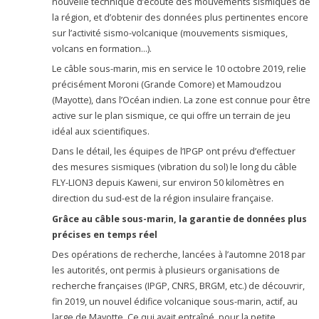
nouvelle technique d’écoute des mouvements sismiques de
la région, et d’obtenir des données plus pertinentes encore
sur l’activité sismo-volcanique (mouvements sismiques,
volcans en formation…).
Le câble sous-marin, mis en service le 10 octobre 2019, relie
précisément Moroni (Grande Comore) et Mamoudzou
(Mayotte), dans l’Océan indien. La zone est connue pour être
active sur le plan sismique, ce qui offre un terrain de jeu
idéal aux scientifiques.
Dans le détail, les équipes de l’IPGP ont prévu d’effectuer
des mesures sismiques (vibration du sol) le long du câble
FLY-LION3 depuis Kaweni, sur environ 50 kilomètres en
direction du sud-est de la région insulaire française.
Grâce au câble sous-marin, la garantie de données plus
précises en temps réel
Des opérations de recherche, lancées à l’automne 2018 par
les autorités, ont permis à plusieurs organisations de
recherche françaises (IPGP, CNRS, BRGM, etc.) de découvrir,
fin 2019, un nouvel édifice volcanique sous-marin, actif, au
large de Mayotte. Ce qui avait entraîné, pour la petite