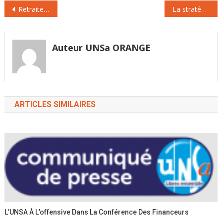
Navigation
réforme du Code du
Retraites : ce qui va changer pour les fonctionnaires
La stratégie UNSA : des solutions utiles
Travail intervenue en
de
2017 : le Code du
l’article
Travail numérique,
version accessible et
Auteur UNSa ORANGE
compréhensible…
ARTICLES SIMILAIRES
L’UNSA À L’offensive Dans La Conférence Des Financeurs