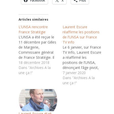
Facebook
X
Plus
Articles similaires
L’UNSA rencontre
Laurent Escure
France Stratégie
réaffirme les positions
L’UNSA a été reçue le
de l’UNSA sur France
11 décembre par Gilles
TV info
de Margerie,
Le 6 janvier, sur France
Commissaire général
TV Info, Laurent Escure
de France Stratégie. Il
a réaffirmé les
s’agissait d’échanger
18 décembre 2018
positions de l’UNSA,
sur le programme de
Dans "Archives A la
dénonçant l’âge pivot,
recherche 2019.
une ça !"
appellant à un vrai
7 janvier 2020
Laurent Escure, qui
compromis...qui doit
Dans "Archives A la
représentait Luc
mobiliser le patronat et
une ça !"
Bérille, a insisté pour
les employeurs publics
que les thématiques
(notamment ceux de la
concernant la
territoriale). Pour
transition écologique
retrouver l’interview,
soient croisées avec la
cliquez ici
révolution
Laurent Escure était