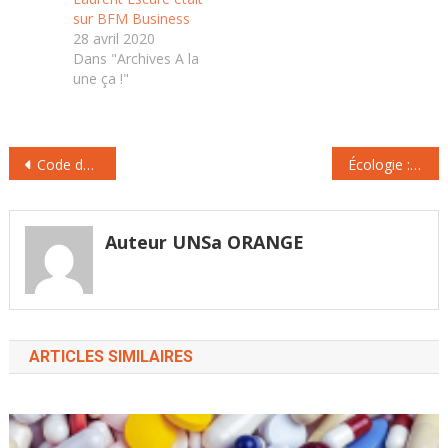
technologique et les
sur BFM Business
fractures…
28 avril 2020
Dans "Archives A la
une ça !"
Navigation
Code du travail : un site Internet pour tout comprendre en quelques clics
Écologie : plus fort pour une transition douce
de
l’article
Auteur UNSa ORANGE
ARTICLES SIMILAIRES