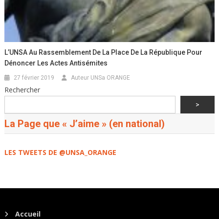
L’UNSA Au Rassemblement De La Place De La République Pour
Dénoncer Les Actes Antisémites
27 février 2019
Auteur UNSa ORANGE
Rechercher
>
La Page que « J’aime » (en national)
LES TWEETS DE @UNSA_ORANGE
Accueil