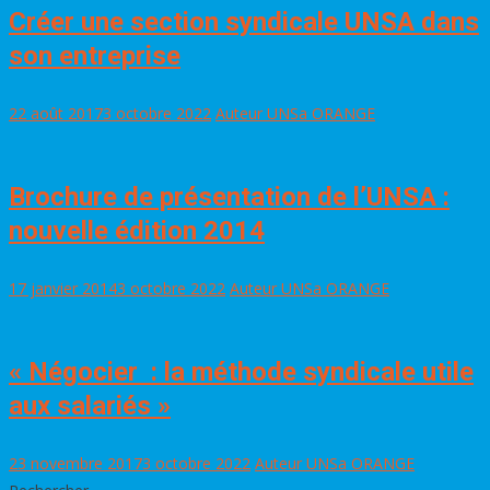
Créer une section syndicale UNSA dans
son entreprise
22 août 2017
3 octobre 2022
Auteur UNSa ORANGE
Brochure de présentation de l’UNSA :
nouvelle édition 2014
17 janvier 2014
3 octobre 2022
Auteur UNSa ORANGE
« Négocier : la méthode syndicale utile
aux salariés »
23 novembre 2017
3 octobre 2022
Auteur UNSa ORANGE