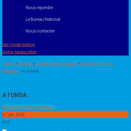
Nous rejoindre
Le Bureau National
Nous contacter
site mode button
Notre NewsLetter
Racine
>
Archives
>
Archives Boite à Outils
>
Brochures, tracts,
affiches ..
>
A l’UNSA :
A l’UNSA :
Brochures, tracts, affiches ..
27
Jan 2020
616