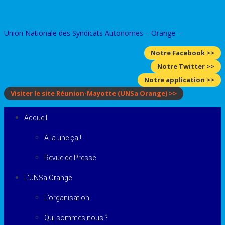
Skip
to
Union Nationale des Syndicats Autonomes – Orange –
content
Notre Facebook >>
Notre Twitter >>
Notre application >>
Visiter le site Réunion-Mayotte
(UNSa Orange)
>>
Accueil
A la une ça !
Revue de Presse
L’UNSa Orange
L’organisation
Qui sommes nous ?