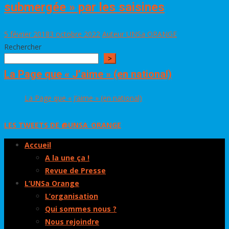
submergée » par les saisines
5 février 2018
3 octobre 2022
Auteur UNSa ORANGE
Rechercher
>
La Page que « J’aime » (en national)
La Page que « J’aime » (en national)
LES TWEETS DE @UNSA_ORANGE
Accueil
A la une ça !
Revue de Presse
L’UNSa Orange
L’organisation
Qui sommes nous ?
Nous rejoindre