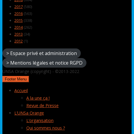
2017
(580)
2016
(563)
2015
(338)
2014
(262)
2013
(34)
2012
(1)
> Espace privé et administration
> Mentions légales et notice RGPD
UNSA Orange (copyright) - ©2013-2022
Footer Menu
Accueil
A la une ça !
Revue de Presse
L’UNSa Orange
L’organisation
Qui sommes nous ?