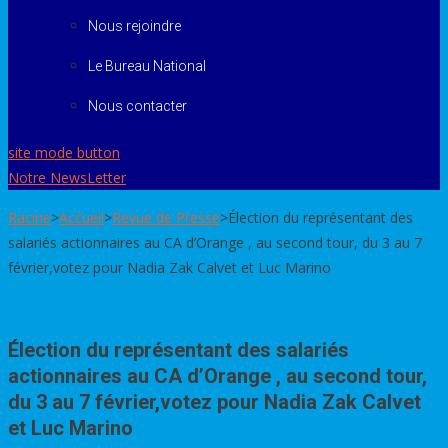
Nous rejoindre
Le Bureau National
Nous contacter
site mode button
Notre NewsLetter
Racine
>
Accueil
>
Revue de Presse
>
Élection du représentant des
salariés actionnaires au CA d’Orange , au second tour, du 3 au 7
février,votez pour Nadia Zak Calvet et Luc Marino
Élection du représentant des salariés
actionnaires au CA d’Orange , au second tour,
du 3 au 7 février,votez pour Nadia Zak Calvet
et Luc Marino