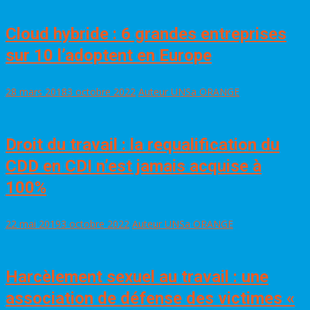
Cloud hybride : 6 grandes entreprises
sur 10 l’adoptent en Europe
28 mars 2018
3 octobre 2022
Auteur UNSa ORANGE
Droit du travail : la requalification du
CDD en CDI n’est jamais acquise à
100%
22 mai 2019
3 octobre 2022
Auteur UNSa ORANGE
Harcèlement sexuel au travail : une
association de défense des victimes «