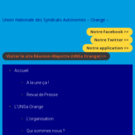
Skip
to
Union Nationale des Syndicats Autonomes – Orange –
content
Notre Facebook >>
Notre Twitter >>
Notre application >>
Visiter le site Réunion-Mayotte
(UNSa Orange)
>>
Accueil
A la une ça !
Revue de Presse
L’UNSa Orange
L’organisation
Qui sommes nous ?