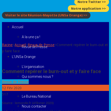
Notre Twitter >>
Notre application >>
Visiter le site Réunion-Mayotte
(UNSa Orange)
>>
Accueil
A la une ça !
Racine
>
Accueil
>
Revue de Presse
>
Comment repérer le burn-out et
Revue de Presse
y faire face
L’UNSa Orange
L’organisation
Comment repérer le burn-out et y faire face
Qui sommes nous ?
Revue de Presse
Nous rejoindre
12
Fév 2020
517
Le Bureau National
Source : lemonde.fr (4 février 2020)
Nous contacter