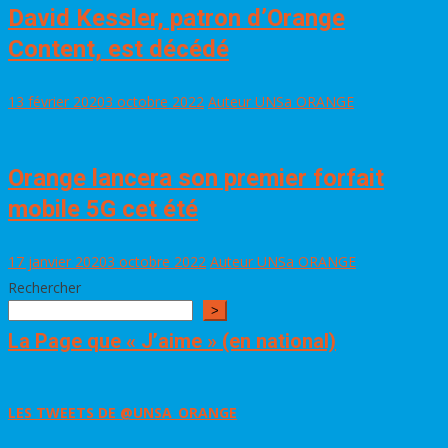
David Kessler, patron d’Orange
Content, est décédé
13 février 2020
3 octobre 2022
Auteur UNSa ORANGE
Orange lancera son premier forfait
mobile 5G cet été
17 janvier 2020
3 octobre 2022
Auteur UNSa ORANGE
Rechercher
>
La Page que « J’aime » (en national)
LES TWEETS DE @UNSA_ORANGE