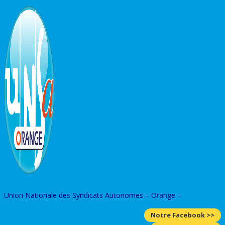
Skip
to
content
Union Nationale des Syndicats Autonomes – Orange –
Notre Facebook >>