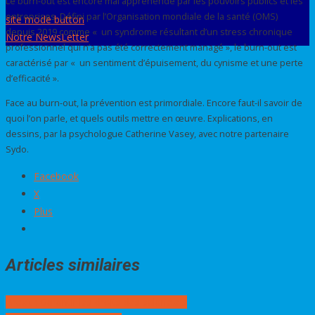
Le burn-out est encore mal appréhendé par les pouvoirs publics et les
entreprises. Défini par l’Organisation mondiale de la santé (OMS)
site mode button
depuis 2019 comme « un syndrome résultant d’un stress chronique
Notre NewsLetter
professionnel qui n’a pas été correctement managé », le burn-out est
caractérisé par « un sentiment d’épuisement, du cynisme et une perte
d’efficacité ».
Face au burn-out, la prévention est primordiale. Encore faut-il savoir de
quoi l’on parle, et quels outils mettre en œuvre. Explications, en
dessins, par la psychologue Catherine Vasey, avec notre partenaire
Sydo.
Facebook
X
Plus
Articles similaires
Navigation
Brexit : Garantir les droits des salarié.e.s