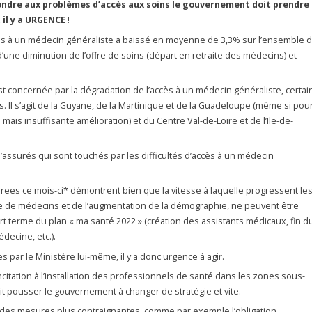
épondre aux problèmes d’accès aux soins le gouvernement doit prendre
 il y a URGENCE
!
ccès à un médecin généraliste a baissé en moyenne de 3,3% sur l’ensemble 
t d’une diminution de l’offre de soins (départ en retraite des médecins) et
est concernée par la dégradation de l’accès à un médecin généraliste, certai
s. Il s’agit de la Guyane, de la Martinique et de la Guadeloupe (même si pou
is insuffisante amélioration) et du Centre Val-de-Loire et de l’Ile-de-
 d’assurés qui sont touchés par les difficultés d’accès à un médecin
.
 Drees ce mois-ci* démontrent bien que la vitesse à laquelle progressent le
e de médecins et de l’augmentation de la démographie, ne peuvent être
 terme du plan « ma santé 2022 » (création des assistants médicaux, fin d
ecine, etc.).
 par le Ministère lui-même, il y a donc urgence à agir.
incitation à l’installation des professionnels de santé dans les zones sous-
t pousser le gouvernement à changer de stratégie et vite.
 des mesures plus contraignantes, comme par exemple l’obligation