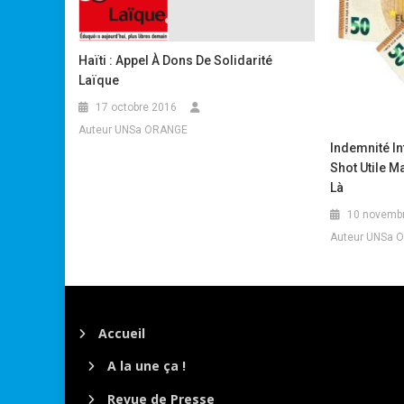
Haïti : Appel À Dons De Solidarité
Laïque
17 octobre 2016
Auteur UNSa ORANGE
Indemnité In
Shot Utile M
Là
10 novemb
Auteur UNSa 
Accueil
A la une ça !
Revue de Presse