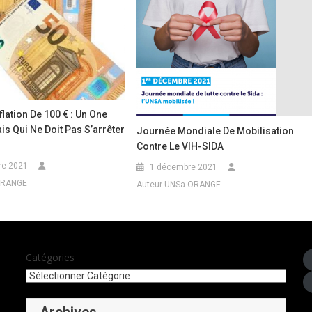
flation De 100 € : Un One
ais Qui Ne Doit Pas S’arrêter
Journée Mondiale De Mobilisation
Contre Le VIH-SIDA
re 2021
1 décembre 2021
ORANGE
Auteur UNSa ORANGE
Catégories
Archives