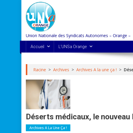
Skip
to
content
Union Nationale des Syndicats Autonomes – Orange –
Accueil
L’UNSa Orange
Racine
>
Archives
>
Archives A la une ça !
>
Dése
Déserts médicaux, le nouveau 
Archives A La Une Ça !