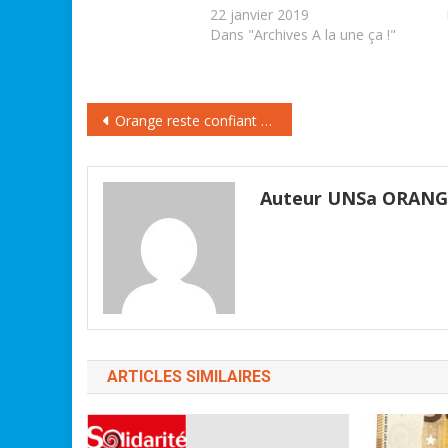
22 janvier 2019
Dans "Archives A la une ça !"
Navigation
Orange reste confiant pour le marché français après une croissance légère en 2019
de
l’article
Auteur UNSa ORAN
ARTICLES SIMILAIRES