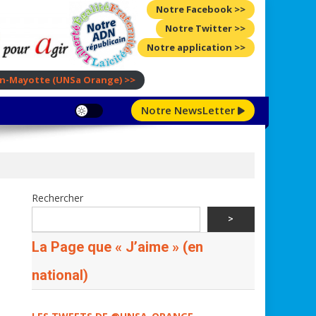
Notre Facebook >>
Notre Twitter >>
Notre application >>
ion-Mayotte
(UNSa Orange)
>>
Notre NewsLetter
Rechercher
>
La Page que « J’aime » (en
national)