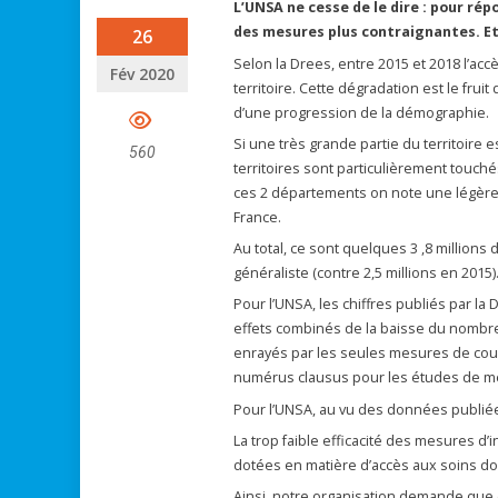
L’UNSA ne cesse de le dire : pour r
des mesures plus contraignantes. Et
26
Selon la Drees, entre 2015 et 2018 l’a
Fév 2020
territoire. Cette dégradation est le frui
d’une progression de la démographie.
Si une très grande partie du territoire 
560
territoires sont particulièrement touché
ces 2 départements on note une légère ma
France.
Au total, ce sont quelques 3 ,8 millions
généraliste (contre 2,5 millions en 2015)
Pour l’UNSA, les chiffres publiés par la
effets combinés de la baisse du nombr
enrayés par les seules mesures de court
numérus clausus pour les études de méd
Pour l’UNSA, au vu des données publiées
La trop faible efficacité des mesures d’
dotées en matière d’accès aux soins doi
Ainsi, notre organisation demande que