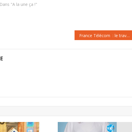
Dans "A la une ça !"
France Télécom : le travail en procès
GE