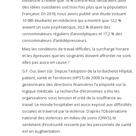
médecine a révélé que 14 % d’entre-eux déclaraient avoir
des idées suicidaires soit trois fois plus que la population
Française. En 2018, nous avons publié une étude incluant
10 985 étudiants en médecine qui a montré que 12,2 %
avaient un suivi psychiatrique, 20,5 % étaient des
consommateurs réguliers d’anxiolytiques et 17,2 % des
consommateurs d’antidépresseurs.
Mais les conditions de travail difficiles, la surcharge horaire
et les épreuves que les soignants doivent affronter ne sont-
elles pas aussi en cause ?
G.F. Oui, bien sûr. Depuis l’adoption de la loi Bachelot Hôpital,
patient, santé et Territoires (HPST) de 2009, la logique
gestionnaire des directions financières l’a emporté sur la
logique médicale. La recherche d’économies a mis les
organisations sous tension et créé de la souffrance au
travail. Le monde hospitalier est aussi exposé aux difficultés
sociales et traversé par la violence. D’après l’Observatoire
national des violences en milieu de soins (ONVS), le
sentiment d’insécurité ressenti par les personnels de santé
est en augmentation.