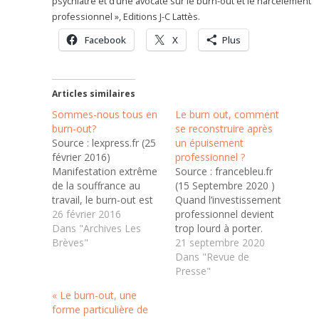
psychiatre et d’une avocate sur le burn-out et le harcèlement
professionnel », Editions J-C Lattès.
Facebook
X
Plus
Articles similaires
Sommes-nous tous en
Le burn out, comment
burn-out?
se reconstruire après
Source : lexpress.fr (25
un épuisement
février 2016)
professionnel ?
Manifestation extrême
Source : francebleu.fr
de la souffrance au
(15 Septembre 2020 )
travail, le burn-out est
Quand l’investissement
souvent confondu avec
26 février 2016
professionnel devient
la dépression, le stress
Dans "Archives Les
trop lourd à porter.
ou les problèmes au
Brèves"
Comment se
21 septembre 2020
bureau. Manifestation
reconnecter à soi
Dans "Revue de
extrême de la
après un burn out ? Si
Presse"
souffrance au travail, le
vous vous sentez
« Le burn-out, une
burn-out est souvent
épuisé
forme particulière de
confondu avec la
émotionnellement, que