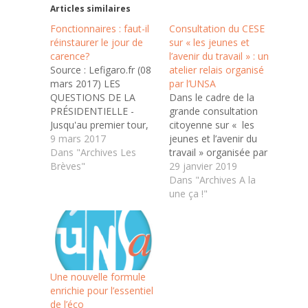
Articles similaires
Fonctionnaires : faut-il
Consultation du CESE
réinstaurer le jour de
sur « les jeunes et
carence?
l’avenir du travail » : un
Source : Lefigaro.fr (08
atelier relais organisé
mars 2017) LES
par l’UNSA
QUESTIONS DE LA
Dans le cadre de la
PRÉSIDENTIELLE -
grande consultation
Jusqu'au premier tour,
citoyenne sur « les
Le Figaro s'intéresse
9 mars 2017
jeunes et l’avenir du
chaque semaine à un
Dans "Archives Les
travail » organisée par
thème économique.
Brèves"
le CESE dans le cadre
29 janvier 2019
Pour ou contre le
de la saisine
Dans "Archives A la
rétablissement du jour
gouvernementale
une ça !"
de carence dans la
s’inscrivant dans la
fonction publique
perspective du
supprimé par François
centenaire de l’OIT, le
Hollande le 1er janvier
groupe UNSA au CESE
2014? « Quand j'ai
a organisé un atelier
entendu Macron…
relais qui s’est déroulé
Une nouvelle formule
vendredi 25…
enrichie pour l’essentiel
de l’éco