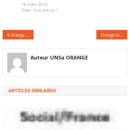
18 mars 2024
Dans "A la une ça !"
Navigation
Orange déplore l’attribution trop précoce des fréquences 700 MHz
Orange lance un fond d’investissement dans les start-up !
de
l’article
Auteur UNSa ORANGE
ARTICLES SIMILAIRES