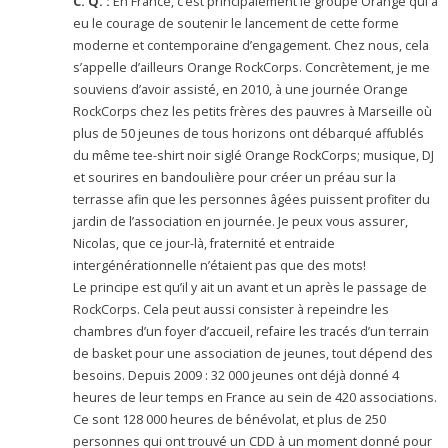
C. Q. :
En France, c’est principalement le groupe Orange qui a
eu le courage de soutenir le lancement de cette forme
moderne et contemporaine d’engagement. Chez nous, cela
s’appelle d’ailleurs Orange RockCorps. Concrètement, je me
souviens d’avoir assisté, en 2010, à une journée Orange
RockCorps chez les petits frères des pauvres à Marseille où
plus de 50 jeunes de tous horizons ont débarqué affublés
du même tee-shirt noir siglé Orange RockCorps; musique, DJ
et sourires en bandoulière pour créer un préau sur la
terrasse afin que les personnes âgées puissent profiter du
jardin de l’association en journée. Je peux vous assurer,
Nicolas, que ce jour-là, fraternité et entraide
intergénérationnelle n’étaient pas que des mots!
Le principe est qu’il y ait un avant et un après le passage de
RockCorps. Cela peut aussi consister à repeindre les
chambres d’un foyer d’accueil, refaire les tracés d’un terrain
de basket pour une association de jeunes, tout dépend des
besoins. Depuis 2009 : 32 000 jeunes ont déjà donné 4
heures de leur temps en France au sein de 420 associations.
Ce sont 128 000 heures de bénévolat, et plus de 250
personnes qui ont trouvé un CDD à un moment donné pour