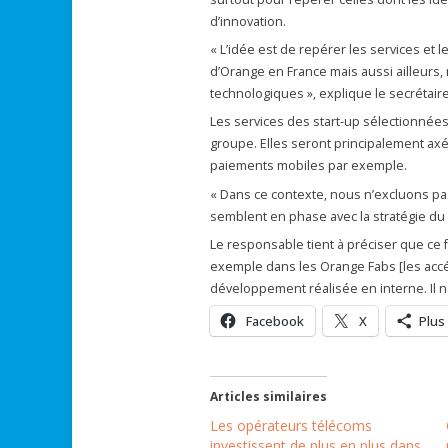
d’innovation.
« L’idée est de repérer les services et
d’Orange en France mais aussi ailleurs
technologiques », explique le secrétair
Les services des start-up sélectionnées 
groupe. Elles seront principalement axée
paiements mobiles par exemple.
« Dans ce contexte, nous n’excluons pa
semblent en phase avec la stratégie du 
Le responsable tient à préciser que ce fo
exemple dans les Orange Fabs [les accé
développement réalisée en interne. Il ne 
Facebook
X
Plus
Articles similaires
Les opérateurs télécoms
investissent de plus en plus dans