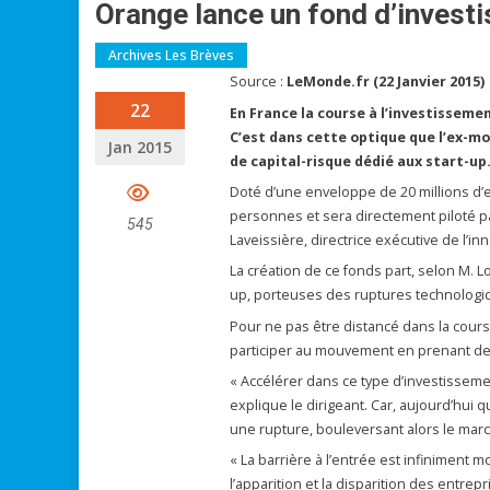
Orange lance un fond d’investi
Archives Les Brèves
Source :
LeMonde.fr (22 Janvier 2015)
22
En France la course à l’investisseme
C’est dans cette optique que l’ex-mo
Jan 2015
de capital-risque dédié aux start-up
Doté d’une enveloppe de 20 millions d’
personnes et sera directement piloté par
545
Laveissière, directrice exécutive de l’in
La création de ce fonds part, selon M. Lo
up, porteuses des ruptures technologiqu
Pour ne pas être distancé dans la course 
participer au mouvement en prenant de
« Accélérer dans ce type d’investissem
explique le dirigeant. Car, aujourd’hui 
une rupture, bouleversant alors le march
« La barrière à l’entrée est infiniment mo
l’apparition et la disparition des entre