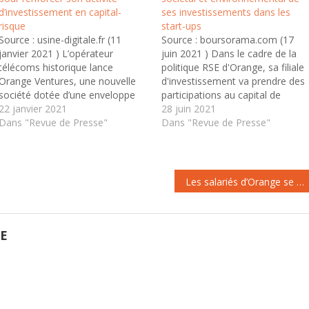
d’investissement en capital-
ses investissements dans les
risque
start-ups
Source : usine-digitale.fr (11
Source : boursorama.com (17
janvier 2021 ) L’opérateur
juin 2021 ) Dans le cadre de la
télécoms historique lance
politique RSE d'Orange, sa filiale
Orange Ventures, une nouvelle
d'investissement va prendre des
société dotée d’une enveloppe
participations au capital de
de 350 millions d'euros. Elle va
22 janvier 2021
startups qui génèrent des
28 juin 2021
reprendre les actifs du fonds
Dans "Revue de Presse"
impacts positifs dans les
Dans "Revue de Presse"
Orange Digital Ventures, qui avait
domaines sociaux ou
été Orange crée Orange
environnementaux. Le plan
Ventures pour renforcer son
stratégique du groupe
activité d'investissement en
ambitionne de réduire son
Les salariés d’Orange se disent majoritairement fiers de travailler pour leur entreprise
capital-risque © Orange
empreinte climatique et
Orange…
favoriser…
GE