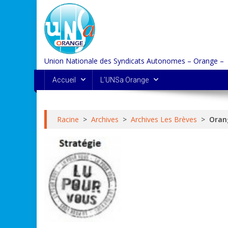
Skip
to
content
Union Nationale des Syndicats Autonomes – Orange –
Accueil
L’UNSa Orange
Racine
>
Archives
>
Archives Les Brèves
>
Orang