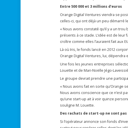
Entre 500 000 et 3 millions d’euros
Orange Digital Ventures viendra se pos
celles-ci, qui ont déjà un peu démarré le
« Nous avons constaté qu’il y a un trou
présents à ce stade. L’idée est de leur 
croître comme elles l’auraient fait aux E
Là où Iris, le fonds lancé en 2012 conj
Orange Digital Ventures, lui, dépendra
Une fois les jeunes entreprises sélecti
Louette et de Mari-Noëlle Jégo-Laveissiè
Le groupe devrait prendre une participa
« Nous avons fait en sorte qu’Orange s
Nous avons conscience que ce n’est pa
qu’une start-up ait à voir quinze person
souligne M. Louette.
Des rachats de start-up ne sont pas
Si l’opérateur annonce son fonds d’inv
surtout pour repérer celles dont les idé