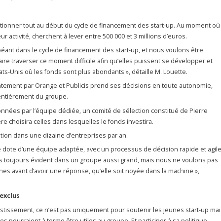
itionner tout au début du cycle de financement des start-up. Au moment où
ur activité, cherchent à lever entre 500 000 et 3 millions d’euros.
 béant dans le cycle de financement des start-up, et nous voulons être
faire traverser ce moment difficile afin qu’elles puissent se développer et
tats-Unis où les fonds sont plus abondants », détaille M. Louette.
ointement par Orange et Publicis prend ses décisions en toute autonomie,
 entièrement du groupe.
onnées par l’équipe dédiée, un comité de sélection constitué de Pierre
re choisira celles dans lesquelles le fonds investira.
tion dans une dizaine d’entreprises par an.
e dote d’une équipe adaptée, avec un processus de décision rapide et agile
s toujours évident dans un groupe aussi grand, mais nous ne voulons pas
nes avant d’avoir une réponse, qu’elle soit noyée dans la machine »,
 exclus
estissement, ce n’est pas uniquement pour soutenir les jeunes start-up mai
es pourraient à terme être utiles au groupe. Et participer à sa politique