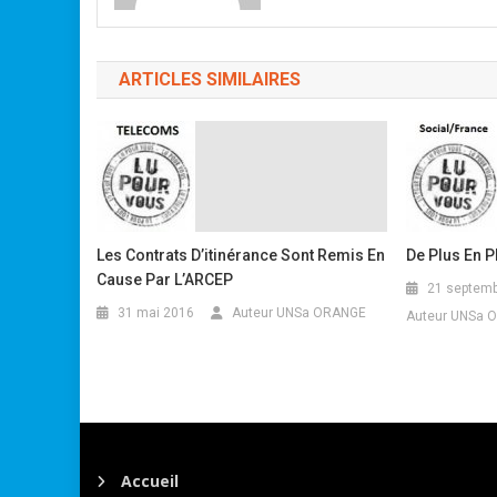
ARTICLES SIMILAIRES
Les Contrats D’itinérance Sont Remis En
De Plus En P
Cause Par L’ARCEP
21 septemb
31 mai 2016
Auteur UNSa ORANGE
Auteur UNSa 
Accueil