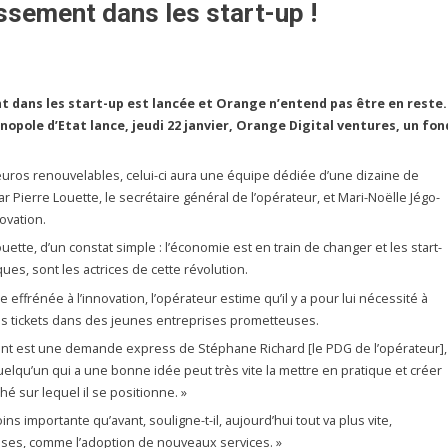
ssement dans les start-up !
nt dans les start-up est lancée et Orange n’entend pas être en reste.
nopole d’Etat lance, jeudi 22 janvier, Orange Digital ventures, un fon
.
euros renouvelables, celui-ci aura une équipe dédiée d’une dizaine de
 Pierre Louette, le secrétaire général de l’opérateur, et Mari-Noëlle Jégo-
novation.
uette, d’un constat simple : l’économie est en train de changer et les start-
es, sont les actrices de cette révolution.
effrénée à l’innovation, l’opérateur estime qu’il y a pour lui nécessité à
s tickets dans des jeunes entreprises prometteuses.
ent est une demande express de Stéphane Richard [le PDG de l’opérateur],
quelqu’un qui a une bonne idée peut très vite la mettre en pratique et créer
é sur lequel il se positionne. »
ins importante qu’avant, souligne-t-il, aujourd’hui tout va plus vite,
prises, comme l’adoption de nouveaux services. »