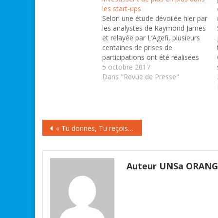
les start-ups
Selon une étude dévoilée hier par
les analystes de Raymond James
et relayée par L’Agefi, plusieurs
centaines de prises de
participations ont été réalisées
par les opérateurs télécoms eux-
5 octobre 2017
mêmes ou par les structures
Dans "Revue de Presse"
d’investissement leur
appartenant. Ces derniers
mettant de plus en plus la main
au portefeuille. Ne pas laisser
Navigation
une…
« Tu donnes, Tu reçois!» : la formule d’Orange RockCorps donne aux jeunes le goût de l’engagement, en musique et avec plaisir !
de
l’article
Auteur UNSa ORAN