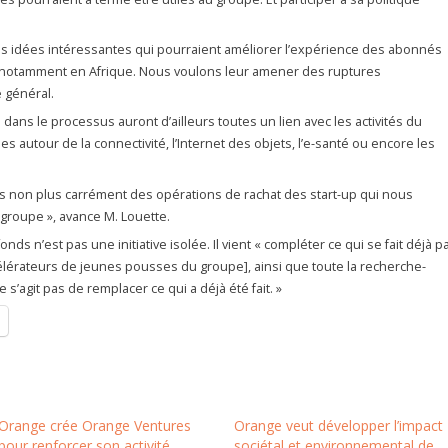
 les idées intéressantes qui pourraient améliorer l’expérience des abonnés
, notamment en Afrique. Nous voulons leur amener des ruptures
e général.
dans le processus auront d’ailleurs toutes un lien avec les activités du
s autour de la connectivité, l’Internet des objets, l’e-santé ou encore les
s non plus carrément des opérations de rachat des start-up qui nous
groupe », avance M. Louette.
nds n’est pas une initiative isolée. Il vient « compléter ce qui se fait déjà p
lérateurs de jeunes pousses du groupe], ainsi que toute la recherche-
s’agit pas de remplacer ce qui a déjà été fait. »
Orange crée Orange Ventures
Orange veut développer l’impact
pour renforcer son activité
sociétal et environnemental de