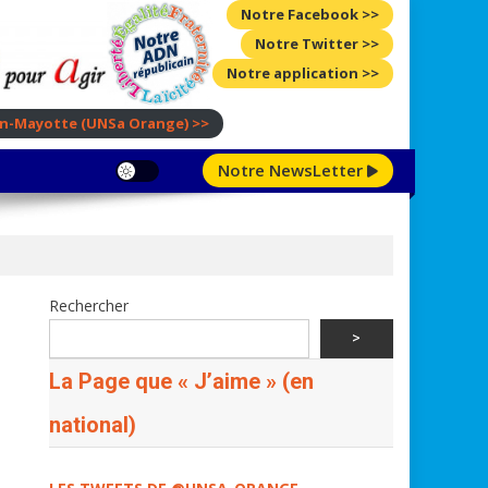
Notre Facebook >>
Notre Twitter >>
Notre application >>
ion-Mayotte
(UNSa Orange)
>>
Notre NewsLetter
Rechercher
>
La Page que « J’aime » (en
national)