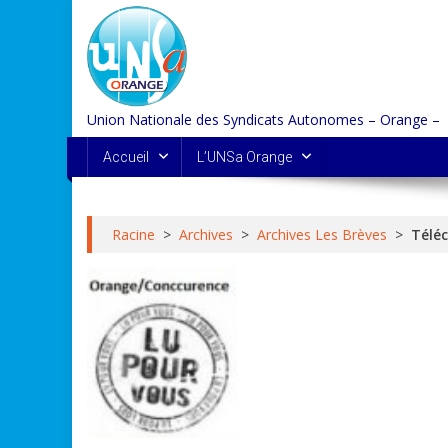
Skip
to
content
Union Nationale des Syndicats Autonomes – Orange –
Accueil
L’UNSa Orange
Racine
>
Archives
>
Archives Les Brèves
>
Téléc