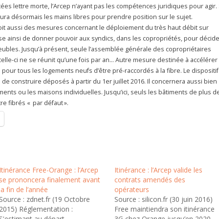
ées lettre morte, l’Arcep n’ayant pas les compétences juridiques pour agir. 
e aura désormais les mains libres pour prendre position sur le sujet.
oit aussi des mesures concernant le déploiement du très haut débit sur
ose ainsi de donner pouvoir aux syndics, dans les copropriétés, pour décide
mmeubles. Jusqu’à présent, seule l’assemblée générale des copropriétaires
celle-ci ne se réunit qu’une fois par an… Autre mesure destinée à accélérer
on pour tous les logements neufs d’être pré-raccordés à la fibre. Le dispositif
 de construire déposés à partir du 1er juillet 2016. Il concernera aussi bien
ments ou les maisons individuelles. Jusqu’ici, seuls les bâtiments de plus d
e fibrés « par défaut ».
Itinérance Free-Orange : l’Arcep
Itinérance : l’Arcep valide les
se prononcera finalement avant
contrats amendés des
la fin de l’année
opérateurs
Source : zdnet.fr (19 Octobre
Source : silicon.fr (30 juin 2016)
2015) Réglementation :
Free maintiendra son itinérance
S'estimant au départ
3G chez Orange jusqu’en 2020.