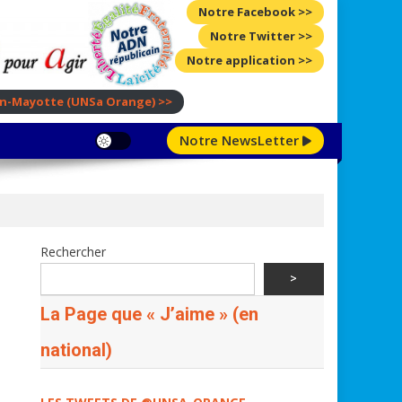
Notre Facebook >>
Notre Twitter >>
Notre application >>
ion-Mayotte
(UNSa Orange)
>>
Notre NewsLetter
Rechercher
>
La Page que « J’aime » (en
national)