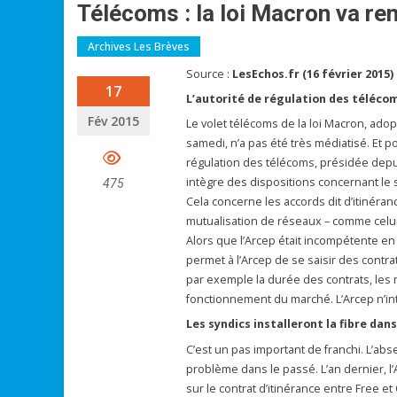
Télécoms : la loi Macron va ren
Archives Les Brèves
Source :
LesEchos.fr (16 février 2015)
17
L’autorité de régulation des télécom
Fév 2015
Le volet télécoms de la loi Macron, ado
samedi, n’a pas été très médiatisé. Et p
régulation des télécoms, présidée depui
intègre des dispositions concernant le
475
Cela concerne les accords dit d’itinéra
mutualisation de réseaux – comme celui
Alors que l’Arcep était incompétente en l
permet à l’Arcep de se saisir des contra
par exemple la durée des contrats, les 
fonctionnement du marché. L’Arcep n’int
Les syndics installeront la fibre dan
C’est un pas important de franchi. L’a
problème dans le passé. L’an dernier, l’
sur le contrat d’itinérance entre Free e