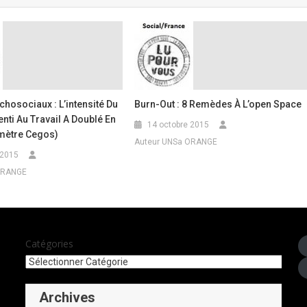
hosociaux : L’intensité Du
Burn-Out : 8 Remèdes À L’open Space
nti Au Travail A Doublé En
14 octobre 2015
mètre Cegos)
Auteur UNSa ORANGE
 2015
ORANGE
Catégories
Archives