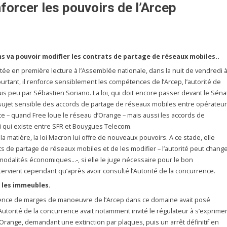
forcer les pouvoirs de l’Arcep
s va pouvoir modifier les contrats de partage de réseaux mobiles..
ptée en première lecture à l’Assemblée nationale, dans la nuit de vendredi 
ourtant, il renforce sensiblement les compétences de l’Arcep, l’autorité de
s peu par Sébastien Soriano. La loi, qui doit encore passer devant le Sénat
 sujet sensible des accords de partage de réseaux mobiles entre opérateur
nce – quand Free loue le réseau d’Orange – mais aussi les accords de
 qui existe entre SFR et Bouygues Telecom.
a matière, la loi Macron lui offre de nouveaux pouvoirs. A ce stade, elle
ts de partage de réseaux mobiles et de les modifier – l’autorité peut chang
modalités économiques…-, si elle le juge nécessaire pour le bon
ervient cependant qu’après avoir consulté l’Autorité de la concurrence.
s les immeubles.
bsence de marges de manoeuvre de l’Arcep dans ce domaine avait posé
Autorité de la concurrence avait notamment invité le régulateur à s’exprime
t Orange, demandant une extinction par plaques, puis un arrêt définitif en