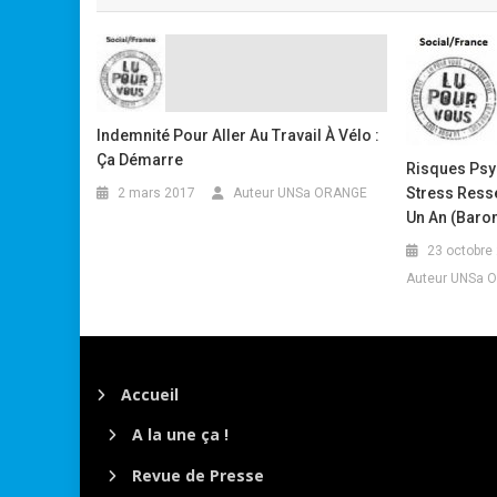
Indemnité Pour Aller Au Travail À Vélo :
Ça Démarre
Risques Psyc
Stress Resse
2 mars 2017
Auteur UNSa ORANGE
Un An (baro
23 octobre
Auteur UNSa 
Accueil
A la une ça !
Revue de Presse