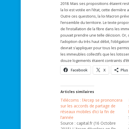
2018. Mais ses propositions étaient rest
la loi est votée en l’état, cette dernièr
Outre ces questions, la loi Macron prév
l’ensemble du territoire. Le texte prop
de l’installation de la fibre dans les i
pouvait prendre une telle décision. Or, 
l’adoption du très haut débit, l’obligati
devrait s’appliquer pour tous les permis
les immeubles collectifs que les lotisse
douze logements étaient contraints d’êtr
Facebook
X
Plus
Articles similaires
Télécoms : l’Arcep se prononcera
sur les accords de partage de
réseaux mobiles d’ici la fin de
l’année
Source : capital.fr (16 Octobre
2015) L'Arcep dévoilera en fin