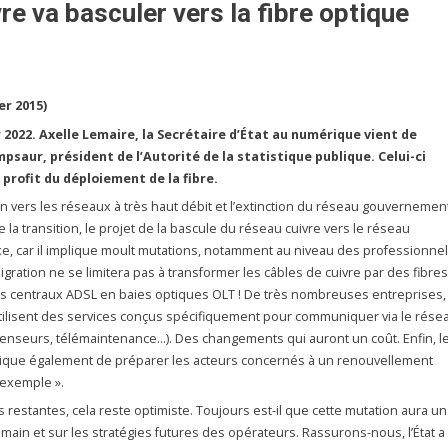
re va basculer vers la fibre optique
er 2015)
 2022. Axelle Lemaire, la Secrétaire d’État au numérique vient de
mpsaur, président de l’Autorité de la statistique publique. Celui-ci
 profit du déploiement de la fibre.
ion vers les réseaux à très haut débit et l’extinction du réseau gouvernemen
e la transition, le projet de la bascule du réseau cuivre vers le réseau
e, car il implique moult mutations, notamment au niveau des professionnel
migration ne se limitera pas à transformer les câbles de cuivre par des fibres
es centraux ADSL en baies optiques OLT ! De très nombreuses entreprises,
ilisent des services conçus spécifiquement pour communiquer via le rése
censeurs, télémaintenance…). Des changements qui auront un coût. Enfin, l
plique également de préparer les acteurs concernés à un renouvellement
 exemple ».
s restantes, cela reste optimiste. Toujours est-il que cette mutation aura un
main et sur les stratégies futures des opérateurs. Rassurons-nous, l’État a