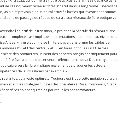
ut débit d’ici 2022, qui donnera à notre pays plusieurs années d’avance dans
t de ces nouveaux réseaux fibrés s’inscrit dans le long terme. Il nécessit
, visible et prévisible pour les collectivités locales qui investissent comme
conditions de passage du réseau de cuivre aux réseaux de fibre optique va
eindre l’objectif de la transition, le projet de la bascule du réseau cuivre
ieux et complexe, car il implique moult mutations, notamment au niveau de
se Ariase, « la migration ne se limitera pas à transformer les câbles de
les armoires DSLAM des centraux ADSL en baies optiques OLT ! De très
 encore des commerces utilisent des services conçus spécifiquement pou
e (télérelève, alarmes d’ascenseurs, télémaintenance…). Des changement
t du cuivre vers la fibre implique également de préparer les acteurs
pétences de leurs salariés par exemple ».
s restantes, cela reste optimiste. Toujours est-il que cette mutation aura un
main et sur les stratégies futures des opérateurs. Rassurons-nous, l’État a
ons financières soient équitables pour tous les consommateurs…