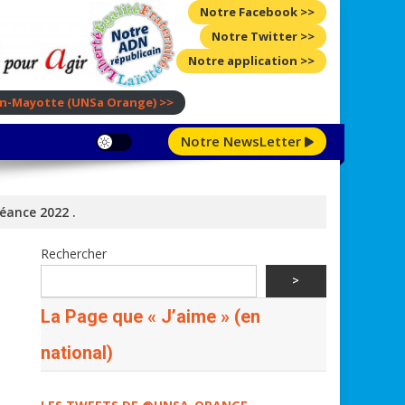
Notre Facebook >>
Notre Twitter >>
Notre application >>
ion-Mayotte
(UNSa Orange)
>>
Notre NewsLetter
héance 2022 .
Rechercher
>
La Page que « J’aime » (en
national)