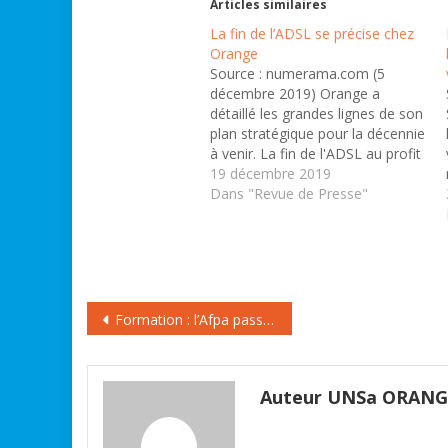
Articles similaires
La fin de l’ADSL se précise chez
Orange
Source : numerama.com (5
décembre 2019) Orange a
détaillé les grandes lignes de son
plan stratégique pour la décennie
à venir. La fin de l'ADSL au profit
de la fibre optique est évoquée.
19 décembre 2019
Avec la montée en puissance de
Dans "Revue de Presse"
la fibre optique, quel avenir pour
le réseau cuivre, sur lequel…
Navigation
Formation : l’Afpa passe au e-learning avec Orange .
de
l’article
Auteur UNSa ORAN