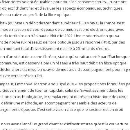
ns financières soient équitables pour tous les consommateurs… cuivre ont
r objectif d’identifier et d’évaluer les aspects économiques, techniques,
réseau cuivre au profit de la fibre optique.
it » (qui vise un débit descendant supérieur à 30 Mbit/s), la France s’est
 modernisation de ses réseaux de communications électroniques, avec
ale du territoire en très haut débit d’ici 2022. Une modernisation qui va
 de nouveaux réseaux de fibre optique jusqu’à l’abonné (FttH), par des
n montant total d’investissement estimé à 20 milliards d’euros.
 d’un statut de « zone fibrée », statut qui serait accordé par l’État lorsque
 commune, est desservie par un réseau à très haut débit en fibre optique.
e » déclencherait la mise en œuvre de mesures d’accompagnement pour migr
cuivre vers le réseau FttH.
hampsaur, Emmanuel Macron a souligné que « les propositions formulées pa
du Gouvernement de fixer un cap clair, celui de l’investissement dans les
un horizon technologique, le remplacement du réseau historique de cuivre
de définir une méthode, en accompagnant l’ensemble des acteurs de
hangement d’époque. C’est cette vision claire que le secteur est en droit
« nous avons lancé un grand chantier d’infrastructures qu’est la couverture