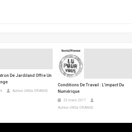
atron De Jardiland Offre Un
ange
Conditions De Travail : L’impact Du
16
Auteur UNSa ORANGE
Numérique
23 mars 2017
Auteur UNSa ORANGE