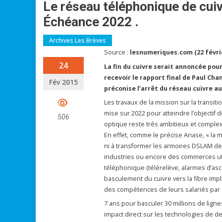
Le réseau téléphonique de cuiv
Échéance 2022 .
Archives Les Brèves
Source :
lesnumeriques.com (22 févri
24
La fin du cuivre serait annoncée pour
recevoir le rapport final de Paul Cha
Fév 2015
préconise l’arrêt du réseau cuivre au
Les travaux de la mission sur la transit
mise sur 2022 pour atteindre l’objectif d
506
optique reste très ambitieux et complex
En effet, comme le précise Ariase, « la 
ni à transformer les armoires DSLAM d
industries ou encore des commerces ut
téléphonique (télérelève, alarmes d’as
basculement du cuivre vers la fibre im
des compétences de leurs salariés par
7 ans pour basculer 30 millions de ligne
impact direct sur les technologies de de