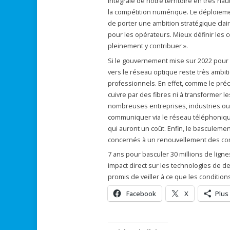
intégrale de notre territoire en très ha
la compétition numérique. Le déploiemen
de porter une ambition stratégique claire
pour les opérateurs. Mieux définir les 
pleinement y contribuer ».
Si le gouvernement mise sur 2022 pour att
vers le réseau optique reste très ambit
professionnels. En effet, comme le préci
cuivre par des fibres ni à transformer 
nombreuses entreprises, industries ou
communiquer via le réseau téléphoniqu
qui auront un coût. Enfin, le basculemen
concernés à un renouvellement des com
7 ans pour basculer 30 millions de ligne
impact direct sur les technologies de de
promis de veiller à ce que les conditi
Facebook
X
Plus