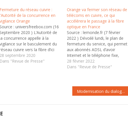
Fermeture du réseau cuivre :
Orange va fermer son réseau de
l’Autorité de la concurrence en
télécoms en cuivre, ce qui
vigilance Orange
accélérera le passage à la fibre
Source : universfreebox.com (16
optique en France
Septembre 2020 ) L’Autorité de
Source : lemonde.fr (7 février
la concurrence appelle à la
2022 ) Dévoilé lundi, le plan de
vigilance sur le basculement du
fermeture du service, qui permet
réseau cuivre vers la fibre d’ici
aux abonnés ADSL d’avoir
2030. Dans le même temps, elle
28 septembre 2020
Internet et le téléphone fixe,
approuve la fermeture rapide du
Dans "Revue de Presse"
prendra plusieurs années. Il
28 février 2022
vieux réseau d’Orange dans les
promet des tensions entre
Dans "Revue de Presse"
zones fibrées où sont présents
opérateurs. Un technicien d’un
les quatre telcos. La…
fournisseur d’accès à Internet
installe la fibre optique dans une
maison privée…
Modernisation du dialogue social : des pistes intéressantes
GE