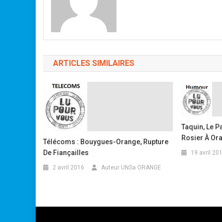
ARTICLES SIMILAIRES
Taquin, Le P
Rosier À Or
Télécoms : Bouygues-Orange, Rupture
De Fiançailles
19 avril 20
2 avril 2016
Auteur UNSa ORANGE