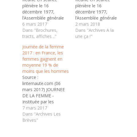
plénière le 16
plénière le 16
décembre 1977,
décembre 1977,
l’Assemblée générale
l’Assemblée générale
des Nations Unies
6 mars 2017
des Nations Unies
2 mars 2018
demande à tous les
Dans "Brochures,
demande à tous les
Dans "Archives A la
pays de la planète de
tracts, affiches .."
pays de la planète de
une ça !"
s’efforcer de créer des
s’efforcer de créer des
Journée de la femme
conditions favorables à
conditions favorables à
2017 : en France, les
l’élimination de la
l’élimination de la
femmes gagnent en
discrimination à l’égard
discrimination à l’égard
moyenne 19 % de
des femmes et à leur
des femmes et à leur
moins que les hommes
pleine participation, sur
pleine participation, sur
Source :
un pied d’égalité, au…
un pied d’égalité, au…
linternaute.com (06
mars 2017) JOURNEE
DE LA FEMME -
Instituée par les
Nations Unies en 1977,
7 mars 2017
la Journée
Dans "Archives Les
internationale des
Brèves"
femmes et ses origines
viennent questionner