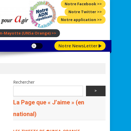
Notre Facebook >>
Notre Twitter >>
Notre application >>
ion-Mayotte
(UNSa Orange)
>>
Notre NewsLetter
Rechercher
>
La Page que « J’aime » (en
national)