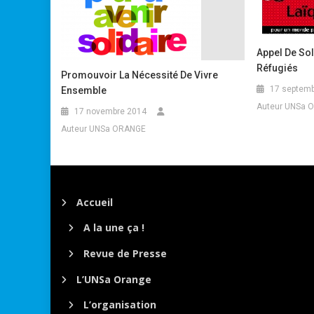
Appel De Sol
Réfugiés
Promouvoir La Nécessité De Vivre
17 septemb
Ensemble
Auteur UNSa 
17 novembre 2014
Auteur UNSa ORANGE
Accueil
A la une ça !
Revue de Presse
L’UNSa Orange
L’organisation