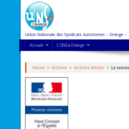
Skip
to
content
Union Nationale des Syndicats Autonomes – Orange –
Accueil
L’UNSa Orange
Racine
>
Archives
>
Archives Articles
>
Le sexis