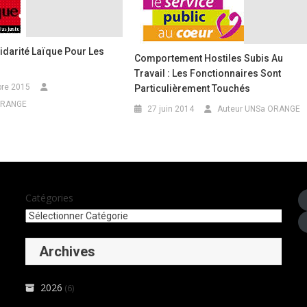
idarité Laïque Pour Les
Comportement Hostiles Subis Au
Travail : Les Fonctionnaires Sont
re 2015
Particulièrement Touchés
ORANGE
27 juin 2014
Auteur UNSa ORANGE
Catégories
Archives
2026
(6)