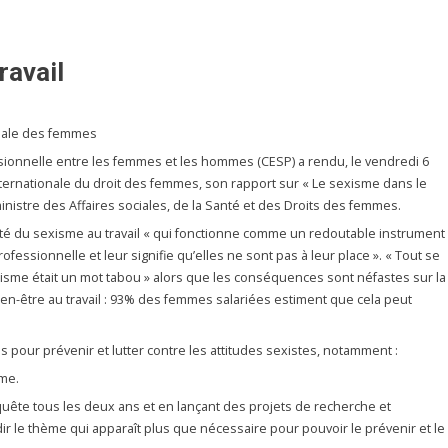
ravail
onale des femmes
ssionnelle entre les femmes et les hommes (CESP) a rendu, le vendredi 6
ternationale du droit des femmes, son rapport sur « Le sexisme dans le
inistre des Affaires sociales, de la Santé et des Droits des femmes.
ité du sexisme au travail « qui fonctionne comme un redoutable instrument
essionnelle et leur signifie qu’elles ne sont pas à leur place ». « Tout se
isme était un mot tabou » alors que les conséquences sont néfastes sur la
bien-être au travail : 93% des femmes salariées estiment que cela peut
pour prévenir et lutter contre les attitudes sexistes, notamment :
sme.
ête tous les deux ans et en lançant des projets de recherche et
r le thème qui apparaît plus que nécessaire pour pouvoir le prévenir et le