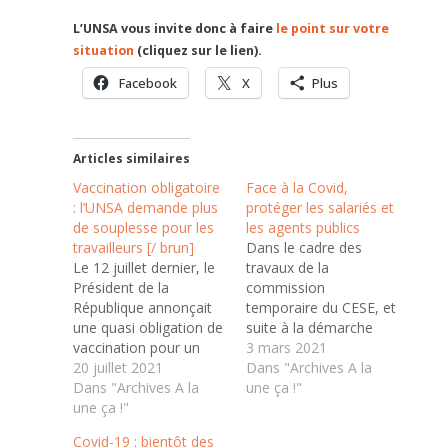
L’UNSA vous invite donc à faire
le point sur votre
situation
(cliquez sur le lien).
Facebook
X
Plus
Articles similaires
Vaccination obligatoire
Face à la Covid,
: l’UNSA demande plus
protéger les salariés et
de souplesse pour les
les agents publics
travailleurs [/ brun]
Dans le cadre des
Le 12 juillet dernier, le
travaux de la
Président de la
commission
République annonçait
temporaire du CESE, et
une quasi obligation de
suite à la démarche
vaccination pour un
entreprise par celle-ci
3 mars 2021
certain nombre de
20 juillet 2021
de solliciter les
Dans "Archives A la
travailleurs à compter
Dans "Archives A la
organisations afin de
une ça !"
du 1er août. Au vu des
une ça !"
recueillir leurs
délais, l’UNSA
demandes et
Covid-19 : bientôt des
demande un peu plus
questionnements,