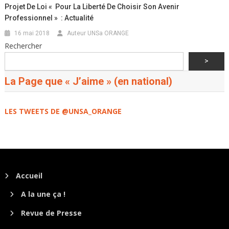
Projet De Loi « Pour La Liberté De Choisir Son Avenir
Professionnel » : Actualité
16 mai 2018
Auteur UNSa ORANGE
Rechercher
>
La Page que « J’aime » (en national)
LES TWEETS DE @UNSA_ORANGE
Accueil
A la une ça !
Revue de Presse