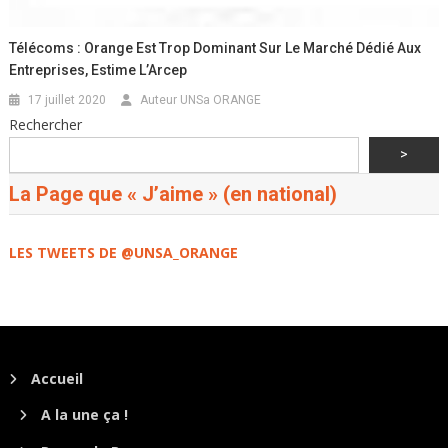
Télécoms : Orange Est Trop Dominant Sur Le Marché Dédié Aux
Entreprises, Estime L’Arcep
17 juillet 2020
Auteur UNSa ORANGE
Rechercher
>
La Page que « J’aime » (en national)
LES TWEETS DE @UNSA_ORANGE
Accueil
A la une ça !