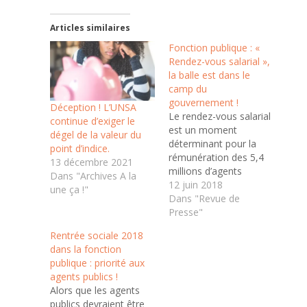
Articles similaires
Fonction publique : «
Rendez-vous salarial »,
la balle est dans le
camp du
gouvernement !
Déception ! L’UNSA
Le rendez-vous salarial
continue d’exiger le
est un moment
dégel de la valeur du
déterminant pour la
point d’indice.
rémunération des 5,4
13 décembre 2021
millions d’agents
Dans "Archives A la
publics. Il vient d’être
12 juin 2018
une ça !"
fixé le 18 juin. Le 6 juin,
Dans "Revue de
l’UNSA Fonction
Presse"
Publique a remis au
Rentrée sociale 2018
secrétaire d’État, Olivier
dans la fonction
Dussopt, la copie de
publique : priorité aux
11 000 lettres sur le
agents publics !
pouvoir d’achat
Alors que les agents
envoyées au Président
publics devraient être