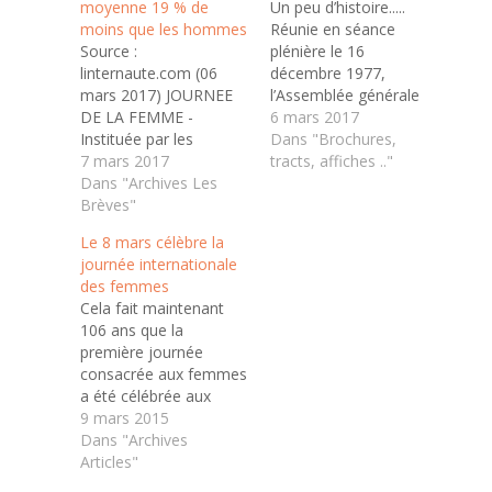
moyenne 19 % de
Un peu d’histoire.....
moins que les hommes
Réunie en séance
Source :
plénière le 16
linternaute.com (06
décembre 1977,
mars 2017) JOURNEE
l’Assemblée générale
DE LA FEMME -
des Nations Unies
6 mars 2017
Instituée par les
demande à tous les
Dans "Brochures,
Nations Unies en 1977,
7 mars 2017
pays de la planète de
tracts, affiches .."
la Journée
Dans "Archives Les
s’efforcer de créer des
internationale des
Brèves"
conditions favorables à
femmes et ses origines
l’élimination de la
Le 8 mars célèbre la
viennent questionner
discrimination à l’égard
journée internationale
les inégalités hommes
des femmes et à leur
des femmes
/ femmes... Comme
pleine participation, sur
Cela fait maintenant
thème de la Journée
un pied d’égalité, au…
106 ans que la
internationale des
première journée
femmes du 8 mars
consacrée aux femmes
2017, les Nations
a été célébrée aux
Unies, à l'origine…
États-Unis, plus
9 mars 2015
précisément le 28
Dans "Archives
février 1909, mais c’est
Articles"
Lénine, en créant la