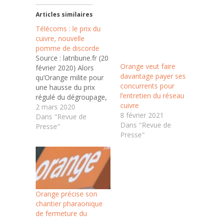
Articles similaires
Télécoms : le prix du
cuivre, nouvelle
pomme de discorde
Source : latribune.fr (20
Orange veut faire
février 2020) Alors
davantage payer ses
qu’Orange milite pour
concurrents pour
une hausse du prix
l’entretien du réseau
régulé du dégroupage,
cuivre
payé par les
2 mars 2020
8 février 2021
opérateurs alternatifs
Dans "Revue de
Dans "Revue de
pour utiliser son réseau
Presse"
Presse"
cuivre et vendre de
l'ADSL, SFR, Bouygues
Telecom et Free, eux,
veulent le voir baisser.
Le secteur français des
télécoms traverse une
Orange précise son
situation délicate.…
chantier pharaonique
de fermeture du