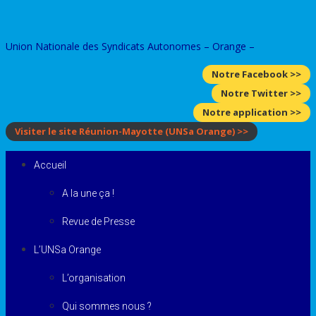
Skip
to
Union Nationale des Syndicats Autonomes – Orange –
content
Notre Facebook >>
Notre Twitter >>
Notre application >>
Visiter le site Réunion-Mayotte
(UNSa Orange)
>>
Accueil
A la une ça !
Revue de Presse
L’UNSa Orange
L’organisation
Qui sommes nous ?