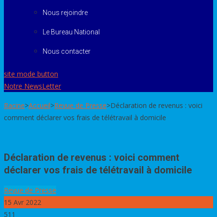
Nous rejoindre
Le Bureau National
Nous contacter
site mode button
Notre NewsLetter
Racine
>
Accueil
>
Revue de Presse
>
Déclaration de revenus : voici
comment déclarer vos frais de télétravail à domicile
Déclaration de revenus : voici comment
déclarer vos frais de télétravail à domicile
Revue de Presse
15
Avr 2022
511