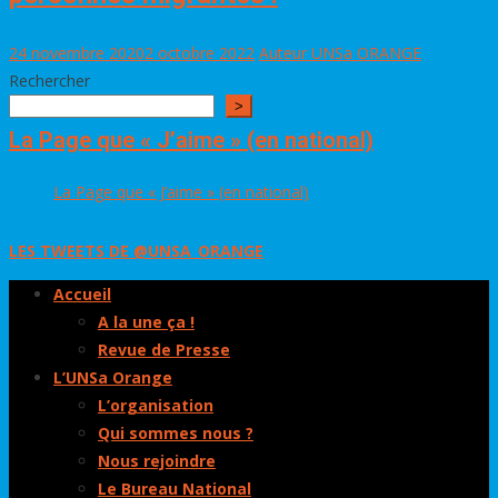
24 novembre 2020
2 octobre 2022
Auteur UNSa ORANGE
Rechercher
>
La Page que « J’aime » (en national)
La Page que « J’aime » (en national)
LES TWEETS DE @UNSA_ORANGE
Accueil
A la une ça !
Revue de Presse
L’UNSa Orange
L’organisation
Qui sommes nous ?
Nous rejoindre
Le Bureau National