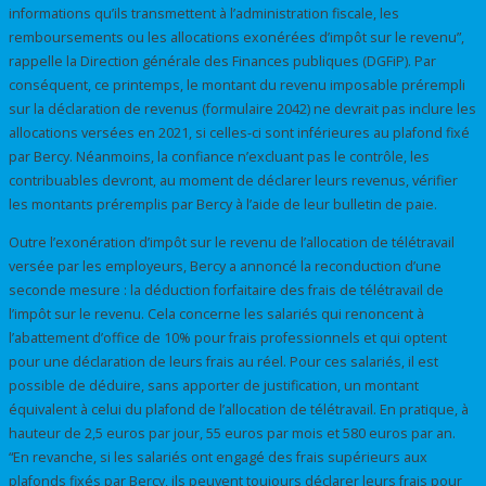
informations qu’ils transmettent à l’administration fiscale, les
remboursements ou les allocations exonérées d’impôt sur le revenu”,
rappelle la Direction générale des Finances publiques (DGFiP). Par
conséquent, ce printemps, le montant du revenu imposable prérempli
sur la déclaration de revenus (formulaire 2042) ne devrait pas inclure les
allocations versées en 2021, si celles-ci sont inférieures au plafond fixé
par Bercy. Néanmoins, la confiance n’excluant pas le contrôle, les
contribuables devront, au moment de déclarer leurs revenus, vérifier
les montants préremplis par Bercy à l’aide de leur bulletin de paie.
Outre l’exonération d’impôt sur le revenu de l’allocation de télétravail
versée par les employeurs, Bercy a annoncé la reconduction d’une
seconde mesure : la déduction forfaitaire des frais de télétravail de
l’impôt sur le revenu. Cela concerne les salariés qui renoncent à
l’abattement d’office de 10% pour frais professionnels et qui optent
pour une déclaration de leurs frais au réel. Pour ces salariés, il est
possible de déduire, sans apporter de justification, un montant
équivalent à celui du plafond de l’allocation de télétravail. En pratique, à
hauteur de 2,5 euros par jour, 55 euros par mois et 580 euros par an.
“En revanche, si les salariés ont engagé des frais supérieurs aux
plafonds fixés par Bercy, ils peuvent toujours déclarer leurs frais pour