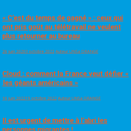
« C’est du temps de gagné » : ceux qui
ont pris goût au télétravail ne veulent
plus retourner au bureau
26 juin 2020
3 octobre 2022
Auteur UNSa ORANGE
Cloud : comment la France veut défier «
les géants américains »
16 juin 2022
19 octobre 2022
Auteur UNSa ORANGE
II est urgent de mettre à l’abri les
personnes migrantes !