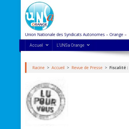
Skip
to
content
Union Nationale des Syndicats Autonomes – Orange –
Accueil
L’UNSa Orange
Racine
>
Accueil
>
Revue de Presse
>
Fiscalité