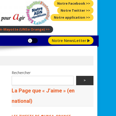
Notre Facebook >>
Notre Twitter >>
Notre application >>
ion-Mayotte
(UNSa Orange)
>>
Notre NewsLetter
Rechercher
>
La Page que « J’aime » (en
national)