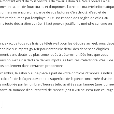
le montant exact de tous vos frais de travail à domicile​. Vous pouvez ainsi
unication, de fournitures et d’imprimés, l’achat de matériel informatiqu
ionnels ou encore une partie de vos factures d’électricité, d’eau et de
s été remboursés par l’employeur. Le Fisc impose des règles de calcul au
 toute déclaration au réel, il faut pouvoir justifier le moindre centime en
nt exact de tous vos frais de télétravail pour les déduire au réel, vous dev
ponible sur Impots.gouv.fr pour obtenir le détail des dépenses éligibles.
gement, sans doute les plus compliqués à déterminer. Dès lors que vous
, vous pouvez ainsi déduire de vos impôts les factures d’électricité, d’eau, de
ais seulement dans certaines proportions.
chambre, le salon ou une pièce à part de votre domicile ? D’après la notice
 calculée de la façon suivante : la superficie de la pièce concernée divisée
is multipliée par le nombre d’heures télétravaillées sur l’année (une journé
pporté au nombre d’heures total de l’année (soit 8.760 heures). Bon courage