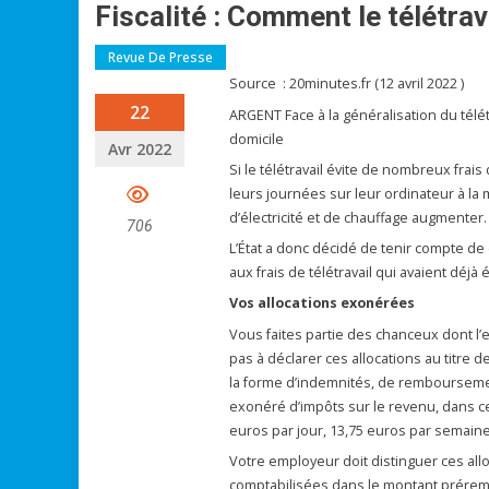
Fiscalité : Comment le télétrav
Revue De Presse
Source : 20minutes.fr (12 avril 2022 )
22
ARGENT Face à la généralisation du télétra
domicile
Avr 2022
Si le télétravail évite de nombreux frai
leurs journées sur leur ordinateur à la m
d’électricité et de chauffage augmenter.
706
L’État a donc décidé de tenir compte de
aux frais de télétravail qui avaient déjà 
Vos allocations exonérées
Vous faites partie des chanceux dont l’e
pas à déclarer ces allocations au titre 
la forme d’indemnités, de remboursemen
exonéré d’impôts sur le revenu, dans cert
euros par jour, 13,75 euros par semaine
Votre employeur doit distinguer ces all
comptabilisées dans le montant préremp