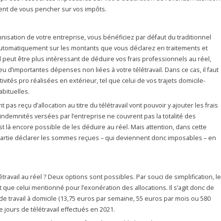
ment de vous pencher sur vos impôts.
sation de votre entreprise, vous bénéficiez par défaut du traditionnel
automatiquement sur les montants que vous déclarez en traitements et
 il peut être plus intéressant de déduire vos frais professionnels au réel,
d’importantes dépenses non liées à votre télétravail. Dans ce cas, il faut
vités pro réalisées en extérieur, tel que celui de vos trajets domicile-
bituelles.
 pas reçu d’allocation au titre du télétravail vont pouvoir y ajouter les frais
indemnités versées par l’entreprise ne couvrent pas la totalité des
est là encore possible de les déduire au réel. Mais attention, dans cette
epartie déclarer les sommes reçues – qui deviennent donc imposables – en
travail au réel ? Deux options sont possibles. Par souci de simplification, le
 que celui mentionné pour l’exonération des allocations. Il s’agit donc de
de travail à domicile (13,75 euros par semaine, 55 euros par mois ou 580
e jours de télétravail effectués en 2021.