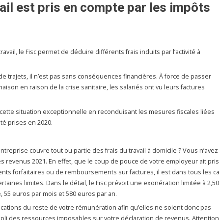
ail est pris en compte par les impôts
vail, le Fisc permet de déduire différents frais induits par l’activité à
s de trajets, il n’est pas sans conséquences financières. À force de passer
aison en raison de la crise sanitaire, les salariés ont vu leurs factures
 cette situation exceptionnelle en reconduisant les mesures fiscales liées
été prises en 2020.
ntreprise couvre tout ou partie des frais du travail à domicile ? Vous n’avez
des revenus 2021. En effet, que le coup de pouce de votre employeur ait pris
ts forfaitaires ou de remboursements sur factures, il est dans tous les ca
aines limites. Dans le détail, le Fisc prévoit une exonération limitée à 2,50
, 55 euros par mois et 580 euros par an.
ocations du reste de votre rémunération afin qu’elles ne soient donc pas
li des ressources imposables sur votre déclaration de revenus. Attention