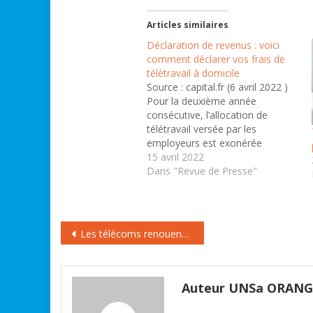
Articles similaires
Déclaration de revenus : voici
comment déclarer vos frais de
télétravail à domicile
Source : capital.fr (6 avril 2022 )
Pour la deuxième année
consécutive, l’allocation de
télétravail versée par les
employeurs est exonérée
d’impôt sur le revenu à hauteur
15 avril 2022
de 580 euros sur l’année. Mais
Dans "Revue de Presse"
les salariés conservent aussi la
possibilité de déclarer leurs frais
de télétravail au réel, si la
solution…
Navigation
Les télécoms renouent avec la croissance après une décennie maudite
de
l’article
Auteur UNSa ORAN