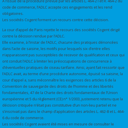
A l’issue de la procédure prévue par les articles L. 464-2 I et R. 464-2 du
code de commerce, l’ADLC accepte ces engagements et les rend
obligatoires.
Les sociétés Cogent forment un recours contre cette décision.
La cour d’appel de Paris rejette le recours des sociétés Cogent dirigé
contre la décision rendue par l’ADLC.
Elle examine, à l’instar de l’ADLC, chacune des pratiques dénoncées
dans l’acte de saisine, les motifs pour lesquels six d’entre elles
n’apparaissent pas susceptibles de recevoir de qualification et ceux qui
ont conduit l’ADLC à limiter les préoccupations de concurrence à
d’éventuelles pratiques de ciseau tarifaire. Ainsi, ayant fait ressortir que
l’ADLC avait, au terme d’une procédure autonome, épuisé sa saisine, la
cour d’appel a, sans méconnaître les exigences des articles 6 de la
Convention de sauvegarde des droits de l’homme et des libertés
fondamentales, 47 de la Charte des droits fondamentaux de l’Union
européenne et 5 du règlement (CE) n° 1/2003, justement retenu que la
décision critiquée n’était pas constitutive d’un non-lieu partiel et ne
s’inscrivait pas dans le champ d’application des articles L. 462-8 et L. 464-
6 du code de commerce.
Les sociétés Cogent avaient été mises en mesure de consulter le