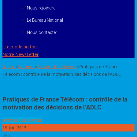
Nous rejoindre
Le Bureau National
Nous contacter
site mode button
Notre NewsLetter
Racine
>
Archives
>
Archives Les Brèves
>
Pratiques de France
Télécom : contrôle de la motivation des décisions de l’ADLC
Pratiques de France Télécom : contrôle de la
motivation des décisions de l’ADLC
Archives Les Brèves
19
Juin 2015
516