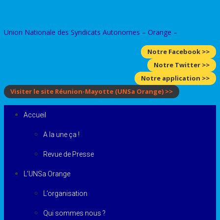
Skip
to
Union Nationale des Syndicats Autonomes – Orange –
content
Notre Facebook >>
Notre Twitter >>
Notre application >>
Visiter le site Réunion-Mayotte
(UNSa Orange)
>>
Accueil
A la une ça !
Revue de Presse
L’UNSa Orange
L’organisation
Qui sommes nous ?