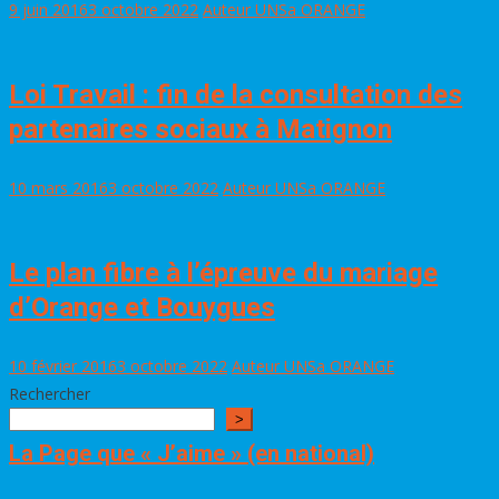
9 juin 2016
3 octobre 2022
Auteur UNSa ORANGE
Loi Travail : fin de la consultation des
partenaires sociaux à Matignon
10 mars 2016
3 octobre 2022
Auteur UNSa ORANGE
Le plan fibre à l’épreuve du mariage
d’Orange et Bouygues
10 février 2016
3 octobre 2022
Auteur UNSa ORANGE
Rechercher
>
La Page que « J’aime » (en national)