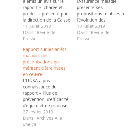
a émis un avis sur le
l’Assurance maladie
rapport « charge et
présente ses
produit » présenté par
propositions relatives à
la direction de la Caisse
l’évolution des
nationale d’assurance
11 juillet 2018
dépenses et recettes
10 juillet 2019
vieillesse. Présenté
Dans "Revue de
pour l’année suivante
Dans "Revue de
chaque année au
Presse"
et les mesures
Presse"
Conseil, ce document a
nécessaires pour
Rapport sur les arrêts
pour objectif de faire
atteindre l’équilibre
maladie, des
un point sur l’évolution
financier. Ce rapport,
préconisations qui
des dépenses de Santé
communément appelé
méritent d’être mises
et de faire des…
« rapport charges et
en œuvre
produits », a été
L’UNSA a pris
présenté au Conseil de
connaissance du
la CNAM le 2 juillet
rapport « Plus de
dernier. Il est par…
prévention, d’efficacité,
d’équité et de maitrise
des arrêts de travail – 9
27 février 2019
constats, 20
Dans "Archives A la
propositions » remis ce
une ça !"
jour au gouvernement.
L’UNSA se félicite que