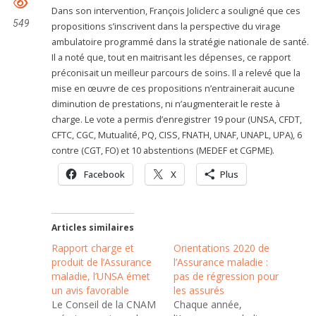
Dans son intervention, François Joliclerc a souligné que ces
549
propositions s’inscrivent dans la perspective du virage
ambulatoire programmé dans la stratégie nationale de santé.
Il a noté que, tout en maitrisant les dépenses, ce rapport
préconisait un meilleur parcours de soins. Il a relevé que la
mise en œuvre de ces propositions n’entrainerait aucune
diminution de prestations, ni n’augmenterait le reste à
charge. Le vote a permis d’enregistrer 19 pour (UNSA, CFDT,
CFTC, CGC, Mutualité, PQ, CISS, FNATH, UNAF, UNAPL, UPA), 6
contre (CGT, FO) et 10 abstentions (MEDEF et CGPME).
Facebook
X
Plus
Articles similaires
Rapport charge et
Orientations 2020 de
produit de l’Assurance
l’Assurance maladie :
maladie, l’UNSA émet
pas de régression pour
un avis favorable
les assurés
Le Conseil de la CNAM
Chaque année,