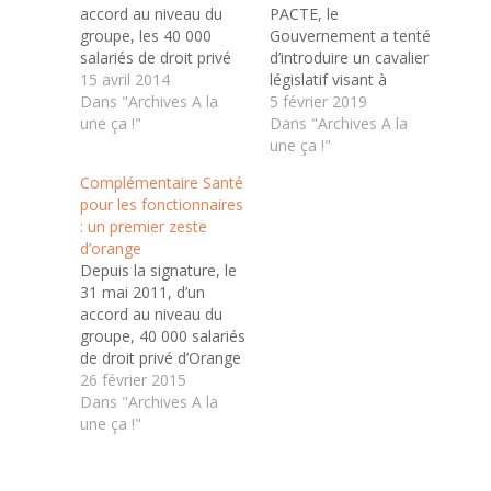
accord au niveau du
PACTE, le
groupe, les 40 000
Gouvernement a tenté
salariés de droit privé
d’introduire un cavalier
d’Orange bénéficient
15 avril 2014
législatif visant à
d’une participation de
Dans "Archives A la
rendre possible la
5 février 2019
l’employeur à hauteur
une ça !"
résiliation de la
Dans "Archives A la
de 60 % de leur
complémentaire santé
une ça !"
cotisation annuelle.
à tout moment, après
Complémentaire Santé
L’UNSA , comme
un an de souscription,
pour les fonctionnaires
l’ensemble des
contre une échéance
: un premier zeste
organisations
liée à la date
d’orange
syndicales, revendique
anniversaire
Depuis la signature, le
pour les fonctionnaires
actuellement. Pour
31 mai 2011, d’un
d’Orange l’extension du
l’UNSA, une telle
accord au niveau du
contrat…
mesure est
groupe, 40 000 salariés
dangereuse pour les…
de droit privé d’Orange
bénéficient d’une
26 février 2015
participation de
Dans "Archives A la
l’employeur à hauteur
une ça !"
de 60 % de leur
cotisation annuelle. A
la Poste, depuis le 1er