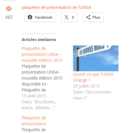
plaquette de présentation de l’UNSA
Facebook
X
Plus
662
Articles similaires
Plaquette de
présentation UNSA –
nouvelle édition 2015
Plaquette de
présentation UNSA -
Qu’est-ce que l’UNSA
nouvelle édition 2015
Orange ?
disponible ici :
29 juillet 2013
Plaquette de
Dans "Qui sommes-
présentation UNSA -
15 avril 2015
nous ?"
nouvelle édition 2015
Dans "Brochures,
Les visuels UNSA (lien
tracts, affiches .."
cassés sur unsa.org : ?
Plaquette de
Les-visuels-UNSA.html)
présentation
Plaquette de