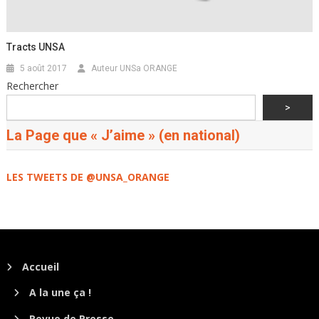
Tracts UNSA
5 août 2017
Auteur UNSa ORANGE
Rechercher
>
La Page que « J’aime » (en national)
LES TWEETS DE @UNSA_ORANGE
Accueil
A la une ça !
Revue de Presse