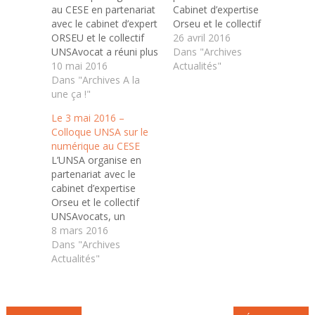
au CESE en partenariat
Cabinet d’expertise
avec le cabinet d’expert
Orseu et le collectif
ORSEU et le collectif
UNSAvocats abordera
26 avril 2016
UNSAvocat a réuni plus
la question du
Dans "Archives
de 250 personnes.
10 mai 2016
caractère disruptif de
Actualités"
Patrick Bernasconi,
Dans "Archives A la
l’économie du
président du CESE a
une ça !"
numérique, les
introduit le colloque.
questions de
Le 3 mai 2016 –
Autour de 3 tables
conditions de travail et
Colloque UNSA sur le
rondes, les participants
de santé au travail, de
numérique au CESE
ont pu échanger avec
contrat de travail, de
L’UNSA organise en
des intervenants sur : -
nouvelles formes de
partenariat avec le
le caractère disruptif…
travail et de dialogue
cabinet d’expertise
social...…
Orseu et le collectif
UNSAvocats, un
colloque ayant pour
8 mars 2016
thème « le numérique
Dans "Archives
peut-il se passer du
Actualités"
dialogue social ? ».
L’économie du
numérique et son
caractère disruptif, les