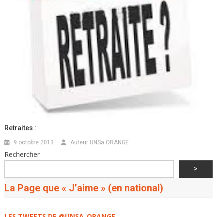
Retraites :
9 octobre 2013
Auteur UNSa ORANGE
Rechercher
>
La Page que « J’aime » (en national)
LES TWEETS DE @UNSA_ORANGE