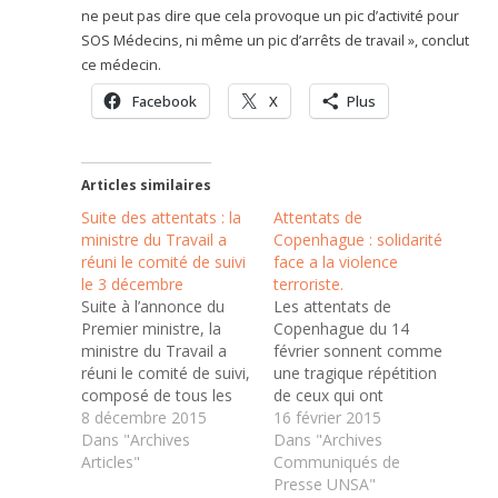
ne peut pas dire que cela provoque un pic d’activité pour
SOS Médecins, ni même un pic d’arrêts de travail », conclut
ce médecin.
Facebook
X
Plus
Articles similaires
Suite des attentats : la
Attentats de
ministre du Travail a
Copenhague : solidarité
réuni le comité de suivi
face a la violence
le 3 décembre
terroriste.
Suite à l’annonce du
Les attentats de
Premier ministre, la
Copenhague du 14
ministre du Travail a
février sonnent comme
réuni le comité de suivi,
une tragique répétition
composé de tous les
de ceux qui ont
partenaires sociaux
8 décembre 2015
endeuillé la France
16 février 2015
(syndicats et patronat)
Dans "Archives
début janvier. La liberté
Dans "Archives
pour faire un tour de
Articles"
d’expression, les
Communiqués de
table sur les
policiers, les juifs : les
Presse UNSA"