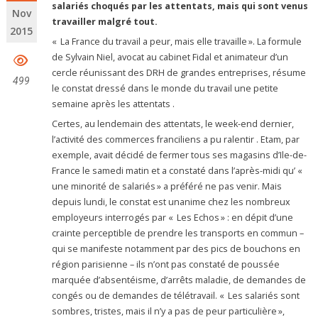
salariés choqués par les attentats, mais qui sont venus
Nov
travailler malgré tout.
2015
« La France du travail a peur, mais elle travaille ». La formule
de Sylvain Niel, avocat au cabinet Fidal et animateur d’un
cercle réunissant des DRH de grandes entreprises, résume
499
le constat dressé dans le monde du travail une petite
semaine après les attentats .
Certes, au lendemain des attentats, le week-end dernier,
l’activité des commerces franciliens a pu ralentir . Etam, par
exemple, avait décidé de fermer tous ses magasins d’Ile-de-
France le samedi matin et a constaté dans l’après-midi qu’ «
une minorité de salariés » a préféré ne pas venir. Mais
depuis lundi, le constat est unanime chez les nombreux
employeurs interrogés par « Les Echos » : en dépit d’une
crainte perceptible de prendre les transports en commun –
qui se manifeste notamment par des pics de bouchons en
région parisienne – ils n’ont pas constaté de poussée
marquée d’absentéisme, d’arrêts maladie, de demandes de
congés ou de demandes de télétravail. « Les salariés sont
sombres, tristes, mais il n’y a pas de peur particulière »,