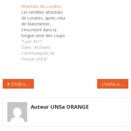
conséquences des
mêmes cibles étaient
Attentats de Londres
attentats et de l’état
visées, avec la même
Les terribles attentats
d’urgence dans les
violence, sanglante et
de Londres, après celui
entreprises et en
assassine.
de Manchester,
matière de droits
L’obscurantisme et
s’inscrivent dans la
collectifs. Elle…
l’antisémitisme
longue série des coups
renaissent au cœur
de boutoir donnés à la
7 juin 2017
même de l’Europe.…
démocratie par le
Dans "Archives
terrorisme, ici
Communiqués de
islamiste. L’UNSA
Presse UNSA"
s’incline devant les
victimes et affirme sa
solidarité avec le
Navigation
peuple britannique et
27/28 novembre : 31ème collecte des Banques Alimentaires
L’UNSA a participé à la journée contributive du Conseil National du Numérique du 19 novembre au CESE
son syndicat, le TUC.
de
l’article
Auteur UNSa ORANGE