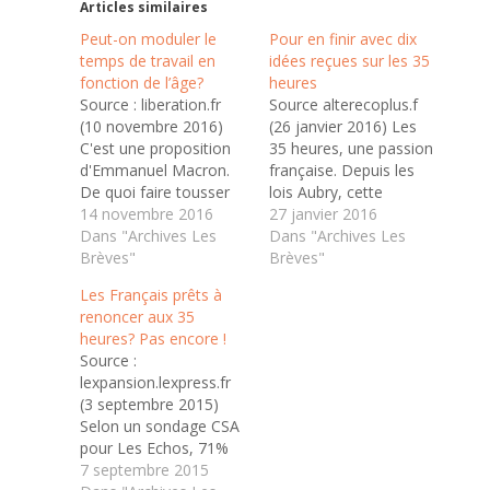
Articles similaires
Peut-on moduler le
Pour en finir avec dix
temps de travail en
idées reçues sur les 35
fonction de l’âge?
heures
Source : liberation.fr
Source alterecoplus.f
(10 novembre 2016)
(26 janvier 2016) Les
C'est une proposition
35 heures, une passion
d'Emmanuel Macron.
française. Depuis les
De quoi faire tousser
lois Aubry, cette
les électeurs de
14 novembre 2016
réforme charrie de
27 janvier 2016
gauche, mais aussi les
Dans "Archives Les
nombreux préjugés. Et
Dans "Archives Les
juristes. Ne lui parlez
Brèves"
cela d’autant plus que
Brèves"
pas des 35 heures de
les évaluations
Les Français prêts à
travail hebdomadaires.
sérieuses ont été en
renoncer aux 35
Emmanuel Macron,
définitive plutôt rares.
heures? Pas encore !
l’ancien ministre de
Ce qui peut paraître
Source :
l’Economie, trouve le
surprenant pour une loi
lexpansion.lexpress.fr
débat « surréaliste».
qui a bouleversé le
(3 septembre 2015)
Dans une interview à
quotidien de
Selon un sondage CSA
l’Obs, parue…
pratiquement…
pour Les Echos, 71%
des Français sont prêts
7 septembre 2015