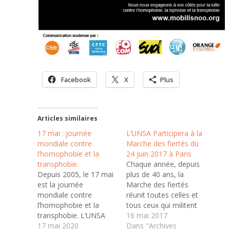
Facebook
X
Plus
Articles similaires
17 mai : journée
L’UNSA Participera à la
mondiale contre
Marche des fiertés du
l’homophobie et la
24 juin 2017 à Paris
transphobie.
Chaque année, depuis
Depuis 2005, le 17 mai
plus de 40 ans, la
est la journée
Marche des fiertés
mondiale contre
réunit toutes celles et
l’homophobie et la
tous ceux qui militent
transphobie. L’UNSA
pour l’égalité des droits
16 mai 2017
réaffirme ainsi ce jour,
17 mai 2020
des lesbiennes, gays,
Dans "Archives