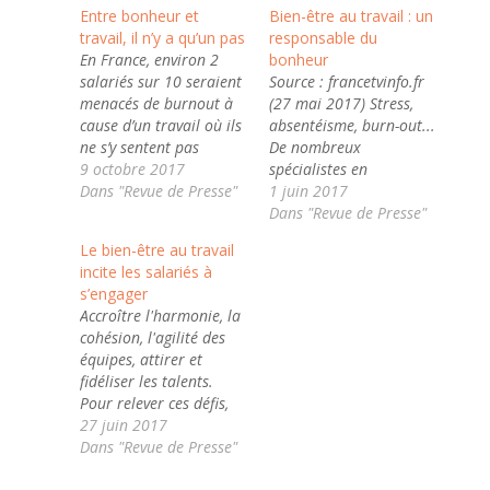
Entre bonheur et
Bien-être au travail : un
travail, il n’y a qu’un pas
responsable du
En France, environ 2
bonheur
salariés sur 10 seraient
Source : francetvinfo.fr
menacés de burnout à
(27 mai 2017) Stress,
cause d’un travail où ils
absentéisme, burn-out...
ne s’y sentent pas
De nombreux
heureux. Cependant,
9 octobre 2017
spécialistes en
certains salariés ne
Dans "Revue de Presse"
management
1 juin 2017
veulent pas quitter leur
reconnaissent qu'il faut
Dans "Revue de Presse"
entreprise car ils s’y
révolutionner la gestion
Le bien-être au travail
plaisent. Cela prouve
des salariés en
incite les salariés à
bien que le travail et le
entreprises. Rendre les
s’engager
bonheur sont
salariés heureux au
Accroître l'harmonie, la
compatibles.
travail pour obtenir de
cohésion, l'agilité des
L’étymologie du mot
meilleurs résultats : une
équipes, attirer et
travail…
pratique qui nous vient
fidéliser les talents.
tout droit des États-
Pour relever ces défis,
Unis, adopter par les
les entreprises sont de
27 juin 2017
géants d'internet…
plus en plus
Dans "Revue de Presse"
nombreuses à miser sur