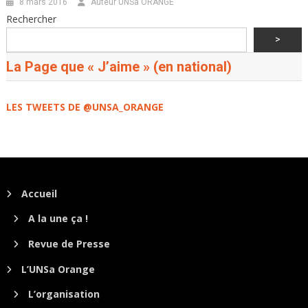
8 mars 2016
Auteur UNSa ORANGE
Rechercher
>
La Page que « J’aime » (en national)
LES TWEETS DE @UNSA_ORANGE
Accueil
A la une ça !
Revue de Presse
L’UNSa Orange
L’organisation