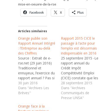
mise-en-oeuvre-de-la-rse
Facebook
X
Plus
Articles similaires
Orange publie son
Rapport 2015 CICE le
Rapport Annuel Intégré
passage à l’acte pour
: l’Entreprise au-delà
l’emploi est désormais
des Chiffres
indispensable en 2016
Source : Extrait de e-
25 septembre 2015 -Le
rse.net (29 juin 2016)
rapport annuel du
Traditionnel et
Crédit Impôt
ennuyeux, l’exercice du
Compétitivité Emploi
rapport annuel ? Pas si
(CICE) constate que les
sûr… Pour une
30 juin 2016
entreprises se sont
28 septembre 2015
entreprise cotée au
Dans "Archives Les
désormais approprié
Dans "Archives
CAC 40, c’est toujours
Brèves"
ce dispositif puisque
Communiqués de
un rendez-vous de
14,2 milliards ont été
Presse UNSA"
communication
distribués. Le projet de
Orange face à la
institutionnelle
loi de finance prévoit