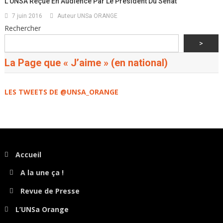
L’UNSA Reçue En Audience Par Le Président Du Sénat
7 juin 2016
Auteur UNSa ORANGE
Rechercher
>
La Page que « J’aime » (en national)
LES TWEETS DE @UNSA_ORANGE
Accueil
A la une ça !
Revue de Presse
L’UNSa Orange