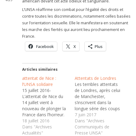
américain devant cet acte odieux et sanguinaire.
L’UNSA réaffirme son combat pour l’égalité des droits et
contre toutes les discriminations, notamment celles basées
sur l’orientation sexuelle. Elle le manifestera en soutenant
les marche des fiertés qui auront lieu prochainement en
France.
Facebook
X
Plus
Articles similaires
attentat de Nice :
Attentats de Londres
l’UNSA solidaire
Les terribles attentats
15 juillet 2016-
de Londres, après celui
L’attentat de Nice du
de Manchester,
14 juillet vient à
s’inscrivent dans la
nouveau de plonger la
longue série des coups
France dans l’horreur.
de boutoir donnés à la
7 juin 2017
L’UNSA s’incline devant
18 juillet 2016
démocratie par le
Dans "Archives
la mémoire des
Dans "Archives
terrorisme, ici
Communiqués de
dizaines de victimes
Actualités"
islamiste. L’UNSA
Presse UNSA"