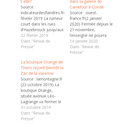
t-elle?
dans la galerie de
Source :
Carrefour à Condé
indicateurdesflandres.fr(13
Source : ouest-
février 2019 La rumeur
france.fr(2 janvier
court dans les rues
2020) Fermée depuis le
d’Hazebrouck jusqu’aux
21 novembre,
oreilles de certains
22 février 2019
l’enseigne ne pourra
élus. À l’image de
Dans "Revue de
pas réintégrer les
14 janvier 2020
Béatrice Veit-Torrez,
Presse"
locaux de la rue aux
Dans "Revue de
du groupe d’opposition
Sieurs. Un magasin
Presse"
Agir pour Hazebrouck
provisoire a été trouvé
La boutique Orange de
qui, en préambule de
pour une période de six
Thiers rejoint bientôt la
l’ordre du jour du
mois. « On a pris la
Zac de la Varenne
conseil municipal du 7
décision d’abandonner
Source : lamontagne.fr
février, a évoqué « la
le retour dans la
(23 octobre 2019) La
disparition
boutique de la rue
boutique Orange,
programmée de
aux…
située avenue Léo-
l’agence d’Orange ».…
Lagrange va fermer le
samedi 16 novembre
31 octobre 2019
au soir pour rouvrir Zac
Dans "Revue de
de La Varenne, le
Presse"
vendredi 29 novembre.