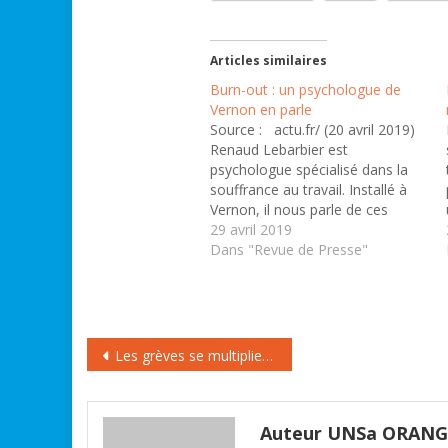
Articles similaires
Burn-out : un psychologue de
Vernon en parle
Source : actu.fr/ (20 avril 2019)
Renaud Lebarbier est
psychologue spécialisé dans la
souffrance au travail. Installé à
Vernon, il nous parle de ces
maux de plus en plus fréquents
29 avril 2019
chez les salariés. Pourquoi vous
Dans "Revue de Presse"
êtes-vous spécialisé dans la
souffrance au travail ? Renaud
Lebarbier : Je suis psychologue
et…
Navigation
Les grèves se multiplient chez SFR à Rouen, Evreux, Nantes, Reims, Paris…
de
l’article
Auteur UNSa ORAN