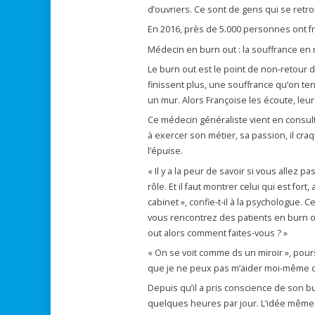
d’ouvriers. Ce sont de gens qui se ret
En 2016, près de 5.000 personnes ont fra
Médecin en burn out : la souffrance en 
Le burn out est le point de non-retour 
finissent plus, une souffrance qu’on ten
un mur. Alors Françoise les écoute, leu
Ce médecin généraliste vient en consul
à exercer son métier, sa passion, il cra
l’épuise.
« Il y a la peur de savoir si vous allez
rôle. Et il faut montrer celui qui est fort
cabinet », confie-t-il à la psychologue. 
vous rencontrez des patients en burn o
out alors comment faites-vous ? »
« On se voit comme ds un miroir », pours
que je ne peux pas m’aider moi-même co
Depuis qu’il a pris conscience de son bur
quelques heures par jour. L’idée même d