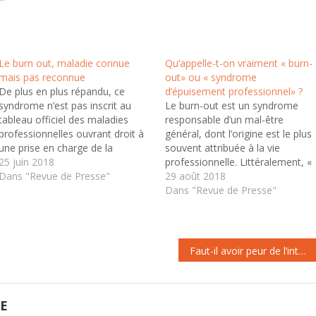
Le burn out, maladie connue
Qu’appelle-t-on vraiment « burn-
mais pas reconnue
out» ou « syndrome
De plus en plus répandu, ce
d’épuisement professionnel» ?
syndrome n’est pas inscrit au
Le burn-out est un syndrome
tableau officiel des maladies
responsable d’un mal-être
professionnelles ouvrant droit à
général, dont l’origine est le plus
une prise en charge de la
souvent attribuée à la vie
Sécurité sociale. Il appartient au
25 juin 2018
professionnelle. Littéralement, «
salarié de démontrer le lien entre
Dans "Revue de Presse"
burn-out» se traduit par « se
29 août 2018
son trouble et son travail. Le
consumer», comme une bougie
Dans "Revue de Presse"
burn out, ou syndrome
qui brûle petit à petit jusqu’à
d’épuisement professionnel, n’est
s’éteindre. Le terme, désormais
pas…
entré dans le langage courant,
est utilisé à…
Faut-il avoir peur de l’intelligence artificielle ?
GE