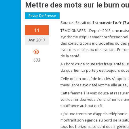
Mettre des mots sur le burn ou
Revue De Presse
Source : Extrait de
francetvinfo.fr (7 a
11
TÉMOIGNAGES – Depuis 2013, une maison d
syndrome d’épuisement professionnel. S
Avr 2017
des consultations individuelles ou des
avec des coachs ou des avocats. En com
de la santé.
633
Au bord d’une route très fréquentée, 
du quartier. La porte y est toujours ouve
Celle qui en possède les clés s’appelle
travail après avoir été victime elle auss
Cette femme à la voix douce et rassura
voit les rendez-vous s’enchaîner les uns
souffrance au bout du fil.
« J’ai une trentaine d’appels téléphoni
montrant son agenda au bord de la satur
tous les horizons, ce sont des ingénie