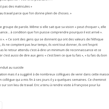
st pas des matricules »
l au travail parce que l’on donne plein de choses. »
le groupe de parole. Même si elle sait que sa vision « peut choquer », elle
nce… à condition que l’on puisse comprendre pourquoi il est arrivé ».
ux ». « Ce sont des gens qui se donnent qui ont des valeurs de l’éthique
 ils ne comptent pas leur temps, ils vont tout donner, ils ont l’esprit
ra pas le retour attendu c’est-à-dire un minimum de reconnaissance et ce
c’est aussi de dire aux gens « c’est bien ce que tu fais », « tu fais du bon
nduit au suicide
ltation mais il a suggéré à de nombreux collègues de venir dans cette maiso
son collègue qui a mis fin à ses jours il y a quelques semaines. Ce cheminot
 sur son lieu de travail. Eric a tenu à rendre visite à Françoise pour lui