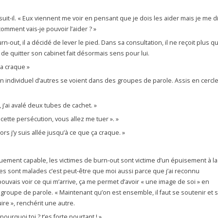
uit-il. « Eux viennent me voir en pensant que je dois les aider mais je me d
mment vais-je pouvoir l’aider ? »
n-out, il a décidé de lever le pied. Dans sa consultation, il ne reçoit plus q
e quitter son cabinet fait désormais sens pour lui.
ça craque »
en individuel d’autres se voient dans des groupes de parole. Assis en cercle
, j’ai avalé deux tubes de cachet. »
ez cette persécution, vous allez me tuer ». »
ors j’y suis allée jusqu’à ce que ça craque. »
iquement capable, les victimes de burn-out sont victime d’un épuisement à la
res sont malades c’est peut-être que moi aussi parce que j’ai reconnu
ouvais voir ce qui m’arrive, ça me permet d’avoir « une image de soi » en
 groupe de parole. « Maintenant qu’on est ensemble, il faut se soutenir et 
re », renchérit une autre.
urquoi toi ? t’es forte pourtant ! » .