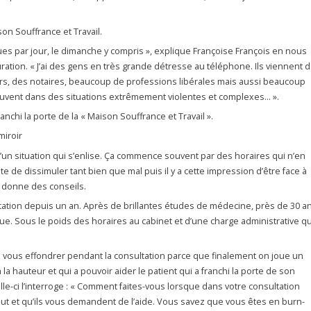
son Souffrance et Travail.
ques par jour, le dimanche y compris », explique Françoise François en nous
ation. « J’ai des gens en très grande détresse au téléphone. Ils viennent 
urs, des notaires, beaucoup de professions libérales mais aussi beaucoup
rouvent dans des situations extrêmement violentes et complexes… ».
nchi la porte de la « Maison Souffrance et Travail ».
miroir
d’un situation qui s’enlise. Ça commence souvent par des horaires qui n’en
te de dissimuler tant bien que mal puis il y a cette impression d’être face à
r donne des conseils.
tation depuis un an. Après de brillantes études de médecine, près de 30 a
que. Sous le poids des horaires au cabinet et d’une charge administrative qu
 pas vous effondrer pendant la consultation parce que finalement on joue un
, a la hauteur et qui a pouvoir aider le patient qui a franchi la porte de son
Celle-ci l’interroge : « Comment faites-vous lorsque dans votre consultation
ut et qu’ils vous demandent de l’aide. Vous savez que vous êtes en burn-