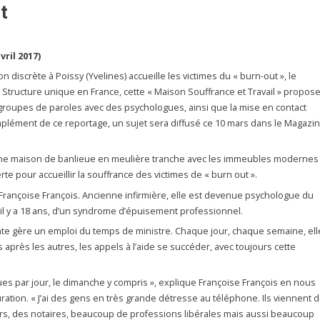
t
vril 2017)
iscrète à Poissy (Yvelines) accueille les victimes du « burn-out », le
tructure unique en France, cette « Maison Souffrance et Travail » propos
 groupes de paroles avec des psychologues, ainsi que la mise en contact
plément de ce reportage, un sujet sera diffusé ce 10 mars dans le Magazi
une maison de banlieue en meulière tranche avec les immeubles modernes
rte pour accueillir la souffrance des victimes de « burn out ».
 Françoise François. Ancienne infirmière, elle est devenue psychologue du
i, il y a 18 ans, d’un syndrome d’épuisement professionnel.
nte gère un emploi du temps de ministre. Chaque jour, chaque semaine, ell
 après les autres, les appels à l’aide se succéder, avec toujours cette
ques par jour, le dimanche y compris », explique Françoise François en nous
ation. « J’ai des gens en très grande détresse au téléphone. Ils viennent 
urs, des notaires, beaucoup de professions libérales mais aussi beaucoup