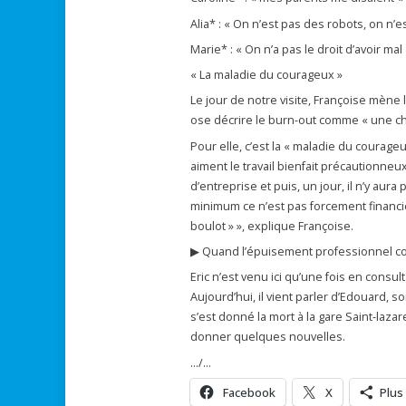
Alia* : « On n’est pas des robots, on n’e
Marie* : « On n’a pas le droit d’avoir ma
« La maladie du courageux »
Le jour de notre visite, Françoise mène 
ose décrire le burn-out comme « une cha
Pour elle, c’est la « maladie du courage
aiment le travail bienfait précautionneux,
d’entreprise et puis, un jour, il n’y au
minimum ce n’est pas forcement financier 
boulot » », explique Françoise.
▶ Quand l’épuisement professionnel co
Eric n’est venu ici qu’une fois en consu
Aujourd’hui, il vient parler d’Edouard, 
s’est donné la mort à la gare Saint-lazare
donner quelques nouvelles.
…/…
Facebook
X
Plus