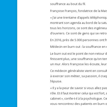
souffrance au bout du fil.
Françoise François, fondatrice de la Mai
« J’ai une trentaine d’appels téléphoni
montrant son agenda au bord de la satur
tous les horizons, ce sont des ingénie
d’ouvriers. Ce sont de gens qui se ret
En 2016, près de 5.000 personnes ont fra
Médecin en burn out : la souffrance en 
Le burn out est le point de non-retour 
finissent plus, une souffrance qu’on ten
un mur. Alors Françoise les écoute, leu
Ce médecin généraliste vient en consul
à exercer son métier, sa passion, il cra
l’épuise.
« Il y a la peur de savoir si vous allez
rôle. Et il faut montrer celui qui est fort
cabinet », confie-t-il à la psychologue. 
vous rencontrez des patients en burn o