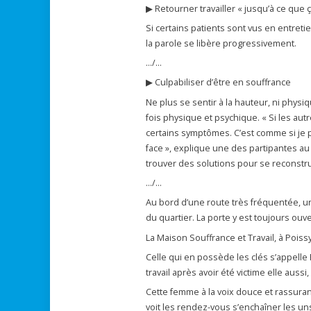
▶ Retourner travailler « jusqu’à ce que 
Si certains patients sont vus en entreti
la parole se libère progressivement.
…/…
▶ Culpabiliser d’être en souffrance
Ne plus se sentir à la hauteur, ni phys
fois physique et psychique. « Si les aut
certains symptômes. C’est comme si je p
face », explique une des partipantes au
trouver des solutions pour se reconstrui
…/…
Au bord d’une route très fréquentée, 
du quartier. La porte y est toujours ouve
La Maison Souffrance et Travail, à Poissy
Celle qui en possède les clés s’appelle
travail après avoir été victime elle auss
Cette femme à la voix douce et rassura
voit les rendez-vous s’enchaîner les uns