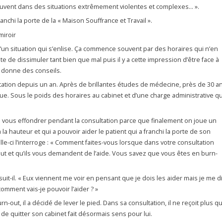
rouvent dans des situations extrêmement violentes et complexes… ».
nchi la porte de la « Maison Souffrance et Travail ».
miroir
d’un situation qui s’enlise. Ça commence souvent par des horaires qui n’en
te de dissimuler tant bien que mal puis il y a cette impression d’être face à
r donne des conseils.
tation depuis un an. Après de brillantes études de médecine, près de 30 a
que. Sous le poids des horaires au cabinet et d’une charge administrative qu
 pas vous effondrer pendant la consultation parce que finalement on joue un
, a la hauteur et qui a pouvoir aider le patient qui a franchi la porte de son
Celle-ci l’interroge : « Comment faites-vous lorsque dans votre consultation
ut et qu’ils vous demandent de l’aide. Vous savez que vous êtes en burn-
uit-il. « Eux viennent me voir en pensant que je dois les aider mais je me d
mment vais-je pouvoir l’aider ? »
n-out, il a décidé de lever le pied. Dans sa consultation, il ne reçoit plus q
e quitter son cabinet fait désormais sens pour lui.