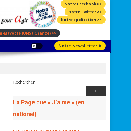
Notre Facebook >>
Notre Twitter >>
Notre application >>
ion-Mayotte
(UNSa Orange)
>>
Notre NewsLetter
Rechercher
>
La Page que « J’aime » (en
national)