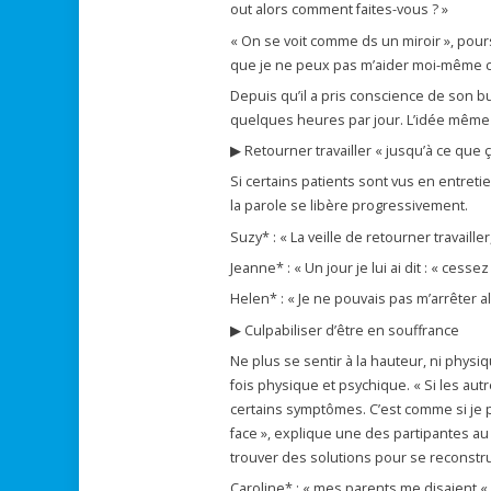
out alors comment faites-vous ? »
« On se voit comme ds un miroir », pours
que je ne peux pas m’aider moi-même co
Depuis qu’il a pris conscience de son bur
quelques heures par jour. L’idée même d
▶ Retourner travailler « jusqu’à ce que 
Si certains patients sont vus en entreti
la parole se libère progressivement.
Suzy* : « La veille de retourner travailler
Jeanne* : « Un jour je lui ai dit : « cess
Helen* : « Je ne pouvais pas m’arrêter al
▶ Culpabiliser d’être en souffrance
Ne plus se sentir à la hauteur, ni phys
fois physique et psychique. « Si les aut
certains symptômes. C’est comme si je p
face », explique une des partipantes au
trouver des solutions pour se reconstrui
Caroline* : « mes parents me disaient « po