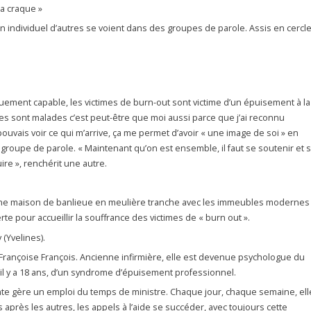
ça craque »
en individuel d’autres se voient dans des groupes de parole. Assis en cercle
iquement capable, les victimes de burn-out sont victime d’un épuisement à la
res sont malades c’est peut-être que moi aussi parce que j’ai reconnu
ouvais voir ce qui m’arrive, ça me permet d’avoir « une image de soi » en
 groupe de parole. « Maintenant qu’on est ensemble, il faut se soutenir et 
re », renchérit une autre.
une maison de banlieue en meulière tranche avec les immeubles modernes
rte pour accueillir la souffrance des victimes de « burn out ».
 (Yvelines).
 Françoise François. Ancienne infirmière, elle est devenue psychologue du
i, il y a 18 ans, d’un syndrome d’épuisement professionnel.
nte gère un emploi du temps de ministre. Chaque jour, chaque semaine, ell
 après les autres, les appels à l’aide se succéder, avec toujours cette