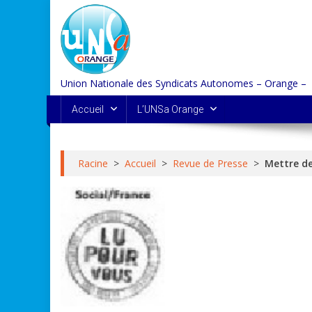
Skip
to
content
Union Nationale des Syndicats Autonomes – Orange –
Accueil
L’UNSa Orange
Racine
>
Accueil
>
Revue de Presse
>
Mettre de