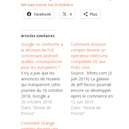
fait main basse sur le mobile
»
Facebook
X
Plus
Articles similaires
Google se conforme à
Comment Amazon
la décision de l’UE
compte devenir un
concernant Android :
opérateur télécoms
quelles conséquences
compatible 5G aux
pour les européens ?
Etats-Unis
Il n’y a pas que les
Source : bfmtv.com (3
annonces de Huawei
juin 2019) La galaxie
qui marqueront cette
de Jeff Bezos pourrait
journée du 16 octobre
encore se développer.
2018, Google a
Après le commerce en
également
26 octobre 2018
ligne avec Amazon, le
12 juin 2019
communiqué sur sa
Dans "Revue de
streaming vidéo et
Dans "Revue de
mise en conformité
Presse"
muscial avec Prime, le
Presse"
suite à la
cloud avec sa filiale
Comment Orange
condamnation de la
AWS, la conquête
compte devenir une