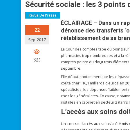
Sécurité sociale : les 3 points
Revue De Presse
ÉCLAIRAGE – Dans un rapp
22
dénonce des transferts ‘op
rétablissement de sa bra
Sep 2017
La Cour des comptes tape du poing sur 
pharmacies trop nombreuses et à la rém
623
comptes pointe du doigt trois éléments 
septembre.
Elle débute notamment par les dépasse
coûte cher : 16,1 milliards d’euros en 20
spécialistes, les dépenses ‘faiblement 
chez les généralistes. En cause, notam
installés en cabinet en secteur 2 (tarifs l
L’accès aux soins doi
Un ‘contrat d’accès aux soins’ a été mis 