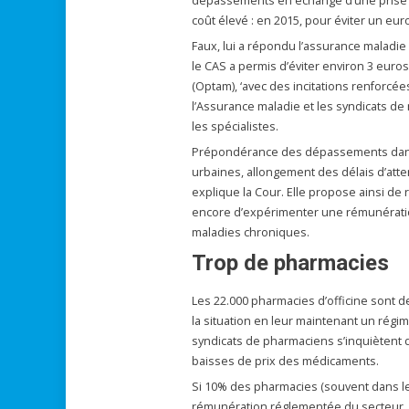
dépassements en échange d’une prise en 
coût élevé : en 2015, pour éviter un eu
Faux, lui a répondu l’assurance maladie
le CAS a permis d’éviter environ 3 eur
(Optam), ‘avec des incitations renforcé
l’Assurance maladie et les syndicats de
les spécialistes.
Prépondérance des dépassements dans c
urbaines, allongement des délais d’atte
explique la Cour. Elle propose ainsi de r
encore d’expérimenter une rémunération 
maladies chroniques.
Trop de pharmacies
Les 22.000 pharmacies d’officine sont d
la situation en leur maintenant un régim
syndicats de pharmaciens s’inquiètent d
baisses de prix des médicaments.
Si 10% des pharmacies (souvent dans l
rémunération réglementée du secteur, de