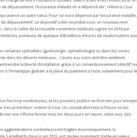
charge de leurs cotisations sociales. Mais il ‘a des effets limités pour un
ro de dépassement, l’Assurance maladie en a dépensé dix’, relève la Cour.
 qui avance un autre calcul. Pour ‘un euro dépensé par l’assurance maladie,
os de dépassement’. Le dispositif a été reconduit sous un nouveau nom
es’, dans le cadre de la nouvelle convention médicale signée en 2016 par
 médecins, porteuse de quelque 438 millions d’euros de revalorisations po
ertaines spécialités (gynécologie, ophtalmologie) ou dans les zones
nte dans les déserts médicaux… L’accès aux soins doit être amélioré,
estreindre la liberté d’installation grâce à ‘un conventionnement sélectif’ ou
à ‘l’enveloppe globale’ à la place du paiement à l’acte, notamment pour l
eux fois trop nombreuses, et les pouvoirs publics ne font rien pour enraye
e ‘très protecteur’, estime la Cour. Un constat étonnant à l’heure où les
e voir une officine fermer tous les deux jours en raison, selon eux, des
es agglomérations surdotées) sont fragiles économiquement, la
 5,4 milliards d’euros en 2015, est ‘restée quasiment stable en valeur