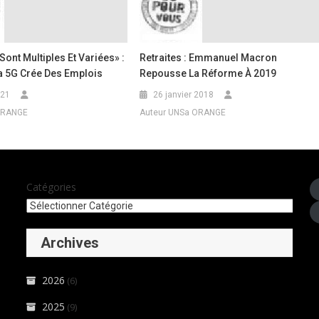
Sont Multiples Et Variées» :
Retraites : Emmanuel Macron
a 5G Crée Des Emplois
Repousse La Réforme À 2019
021
26 janvier 2018
ORANGE
Auteur UNSa ORANGE
Catégories
Archives
2026
(6)
2025
(9)