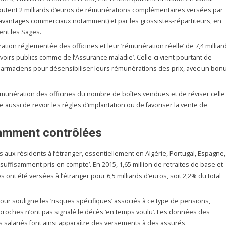
joutent 2 milliards d’euros de rémunérations complémentaires versées par
 avantages commerciaux notamment) et par les grossistes-répartiteurs, en
ent les Sages.
ation réglementée des officines et leur ‘rémunération réelle’ de 7,4 milliar
oirs publics comme de l’Assurance maladie’. Celle-ci vient pourtant de
harmaciens pour désensibiliser leurs rémunérations des prix, avec un bon
munération des officines du nombre de boîtes vendues et de réviser celle
e aussi de revoir les règles d’implantation ou de favoriser la vente de
samment contrôlées
s aux résidents à l’étranger, essentiellement en Algérie, Portugal, Espagne,
insuffisamment pris en compte’. En 2015, 1,65 million de retraites de base et
 ont été versées à l’étranger pour 6,5 milliards d’euros, soit 2,2% du total
Cour souligne les ‘risques spécifiques’ associés à ce type de pensions,
 proches n’ont pas signalé le décès ‘en temps voulu’. Les données des
salariés font ainsi apparaître des versements à des assurés