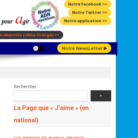
Notre Facebook >>
Notre Twitter >>
Notre application >>
ion-Mayotte
(UNSa Orange)
>>
Notre NewsLetter
Rechercher
>
La Page que « J’aime » (en
national)