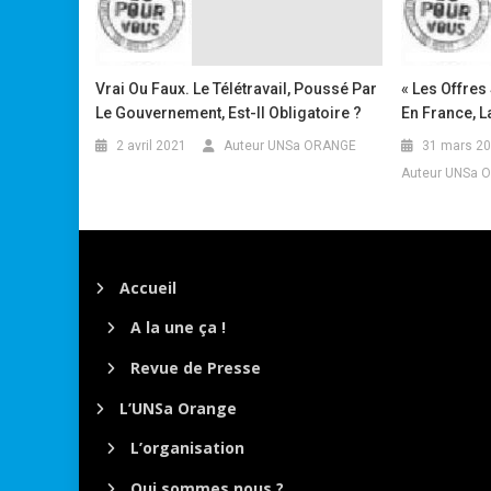
Vrai Ou Faux. Le Télétravail, Poussé Par
« Les Offres 
Le Gouvernement, Est-Il Obligatoire ?
En France, L
2 avril 2021
Auteur UNSa ORANGE
31 mars 2
Auteur UNSa 
Accueil
A la une ça !
Revue de Presse
L’UNSa Orange
L’organisation
Qui sommes nous ?