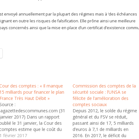
 est envoyé annuellement par la plupart des régimes mais à ‘des échéances
nant en outre les risques de falsification. Elle prône ainsi une meilleure
 pays concernés ainsi que la mise en place d’un certificat d’existence comm
Cour des comptes : « Il manque
Commission des comptes de la
15 milliards pour financer le plan
sécurité sociale : l’UNSA se
France Très Haut Débit »
félicite de l’amélioration des
Source :
comptes sociaux
lagazettedescommunes.com (31
Depuis 2012, le solde du régime
janvier 2017) Dans un rapport
général et du FSV se réduit,
publié le 31 janvier, la Cour des
passant ainsi de 17, 5 milliards
comptes estime que le coût du
d’euros à 7,1 de milliards en
Plan France Très haut débit va
1 février 2017
2016. En 2017, le déficit du