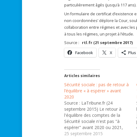
particulièrement âgés (jusqu’à 117 ans).
Un formulaire de certificat d’existence
non coordonnées’ déplore la Cour, soulig
collaboration entre régimes et avec les
à tous les régimes, un projet à l’étude.
Source :
rtl.fr (21 septembre 2017)
Facebook
X
Plus
Articles similaires
Sécurité sociale : pas de retour à
l’équilibre « à espérer » avant
2020
Source : LaTribune.fr (24
septembre 2015) Le retour à
l'équilibre des comptes de la
Sécurité sociale n'est pas "à
espérer" avant 2020 ou 2021,
estime la Commission des
25 septembre 2015