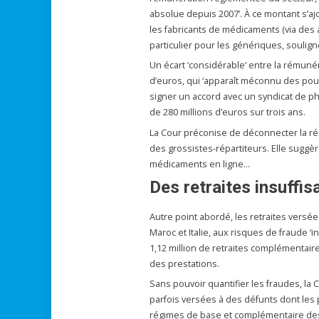
absolue depuis 2007’. À ce montant s’a
les fabricants de médicaments (via des
particulier pour les génériques, soulign
Un écart ‘considérable’ entre la rémunér
d’euros, qui ‘apparaît méconnu des pouv
signer un accord avec un syndicat de p
de 280 millions d’euros sur trois ans.
La Cour préconise de déconnecter la ré
des grossistes-répartiteurs. Elle suggèr
médicaments en ligne…
Des retraites insuffi
Autre point abordé, les retraites versée
Maroc et Italie, aux risques de fraude ‘
1,12 million de retraites complémentaires
des prestations.
Sans pouvoir quantifier les fraudes, la 
parfois versées à des défunts dont les
régimes de base et complémentaire des 