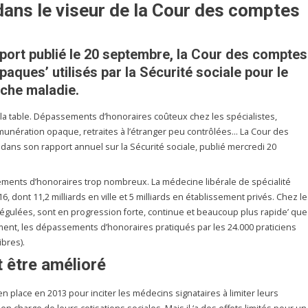
 dans le viseur de la Cour des comptes
ort publié le 20 septembre, la Cour des comptes
aques’ utilisés par la Sécurité sociale pour le
nche maladie.
la table. Dépassements d’honoraires coûteux chez les spécialistes,
unération opaque, retraites à l’étranger peu contrôlées… La Cour des
dans son rapport annuel sur la Sécurité sociale, publié mercredi 20
ments d’honoraires trop nombreux. La médecine libérale de spécialité
16, dont 11,2 milliards en ville et 5 milliards en établissement privés. Chez l
régulées, sont en progression forte, continue et beaucoup plus rapide’ que
ment, les dépassements d’honoraires pratiqués par les 24.000 praticiens
ibres).
t être amélioré
en place en 2013 pour inciter les médecins signataires à limiter leurs