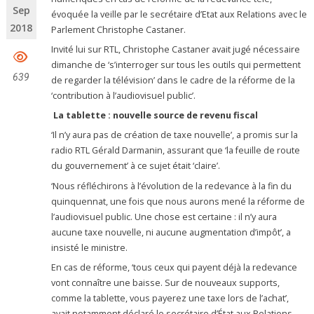
Sep
évoquée la veille par le secrétaire d’Etat aux Relations avec le
2018
Parlement Christophe Castaner.
Invité lui sur RTL, Christophe Castaner avait jugé nécessaire
dimanche de ‘s’interroger sur tous les outils qui permettent
639
de regarder la télévision’ dans le cadre de la réforme de la
‘contribution à l’audiovisuel public’.
La tablette : nouvelle source de revenu fiscal
‘Il n’y aura pas de création de taxe nouvelle’, a promis sur la
radio RTL Gérald Darmanin, assurant que ‘la feuille de route
du gouvernement’ à ce sujet était ‘claire’.
‘Nous réfléchirons à l’évolution de la redevance à la fin du
quinquennat, une fois que nous aurons mené la réforme de
l’audiovisuel public. Une chose est certaine : il n’y aura
aucune taxe nouvelle, ni aucune augmentation d’impôt’, a
insisté le ministre.
En cas de réforme, ‘tous ceux qui payent déjà la redevance
vont connaître une baisse. Sur de nouveaux supports,
comme la tablette, vous payerez une taxe lors de l’achat’,
avait notamment déclaré le secrétaire d’État aux Relations