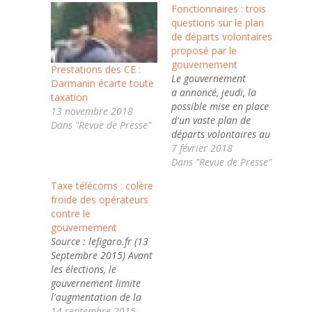
Fonctionnaires : trois
questions sur le plan
de départs volontaires
proposé par le
gouvernement
Prestations des CE :
Le gouvernement
Darmanin écarte toute
a annoncé, jeudi, la
taxation
possible mise en place
13 novembre 2018
d'un vaste plan de
Dans "Revue de Presse"
départs volontaires au
sein de la fonction
7 février 2018
publique, afin
Dans "Revue de Presse"
d'accompagner la
Taxe télécoms : colère
réforme de l'Etat.
froide des opérateurs
Franceinfo répond à
contre le
trois questions que vous
gouvernement
vous posez peut-être sur
Source : lefigaro.fr (13
ce projet. C'est un plan
Septembre 2015) Avant
d'une ampleur inédite,
les élections, le
qui a pris de court…
gouvernement limite
l'augmentation de la
redevance à 1 euro
14 septembre 2015