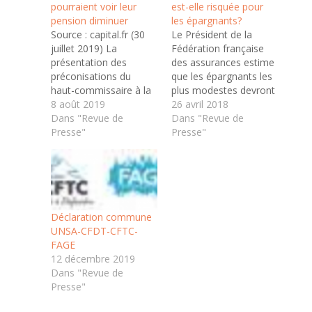
pourraient voir leur
est-elle risquée pour
pension diminuer
les épargnants?
Source : capital.fr (30
Le Président de la
juillet 2019) La
Fédération française
présentation des
des assurances estime
préconisations du
que les épargnants les
haut-commissaire à la
plus modestes devront
réforme des retraites,
8 août 2019
être mieux protégés si
26 avril 2018
Jean-Paul Delevoye a
Dans "Revue de
la réforme souhaitant
Dans "Revue de
soulevé de
Presse"
remettre en valeur
Presse"
nombreuses questions
l'épargne-retraite est
chez les fonctionnaires.
actée par le
Les catégories les
gouvernement. Le
moins élevées et les
ministère de
enseignants craignent
l'Economie a annoncé
une baisse drastique
en mars plusieurs
Déclaration commune
de leurs pensions. Les
mesures destinées à
UNSA-CFDT-CFTC-
fonctionnaires seront-
simplifier et rendre plus
FAGE
ils pénalisés par le
attirante l'épargne…
12 décembre 2019
régime universel…
Dans "Revue de
Presse"