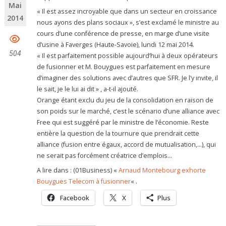
Mai
« Il est assez incroyable que dans un secteur en croissance
2014
nous ayons des plans sociaux », s’est exclamé le ministre au
cours d’une conférence de presse, en marge d’une visite
d’usine à Faverges (Haute-Savoie), lundi 12 mai 2014.
504
« Il est parfaitement possible aujourd’hui à deux opérateurs
de fusionner et M. Bouygues est parfaitement en mesure
d’imaginer des solutions avec d’autres que SFR. Je l’y invite, il
le sait, je le lui ai dit » , a-t-il ajouté.
Orange étant exclu du jeu de la consolidation en raison de
son poids sur le marché, c’est le scénario d’une alliance avec
Free qui est suggéré par le ministre de l’économie. Reste
entière la question de la tournure que prendrait cette
alliance (fusion entre égaux, accord de mutualisation,…), qui
ne serait pas forcément créatrice d’emplois…
A lire dans : (01Business) «
Arnaud Montebourg exhorte
Bouygues Telecom à fusionner
« .
Facebook
X
Plus