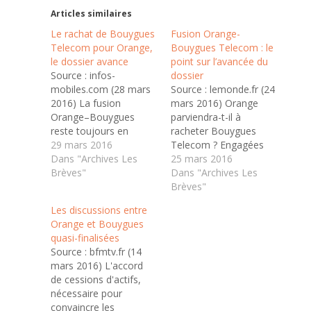
Articles similaires
Le rachat de Bouygues
Fusion Orange-
Telecom pour Orange,
Bouygues Telecom : le
le dossier avance
point sur l’avancée du
Source : infos-
dossier
mobiles.com (28 mars
Source : lemonde.fr (24
2016) La fusion
mars 2016) Orange
Orange–Bouygues
parviendra-t-il à
reste toujours en
racheter Bouygues
suspens. Les débats
29 mars 2016
Telecom ? Engagées
sur le rachat qui ont
Dans "Archives Les
depuis fin 2015, les
25 mars 2016
débuté depuis la fin de
Brèves"
discussions entre les
Dans "Archives Les
l’année 2015 se
deux opérateurs
Brèves"
poursuivent jusqu’à
télécoms se
Les discussions entre
maintenant. La date
poursuivent. Elles sont
Orange et Bouygues
butoir a été fixée le 31
censées trouver leur
quasi-finalisées
mars prochain a
épilogue d’ici le 31
Source : bfmtv.fr (14
précisé Martin
mars. C’est la dernière
mars 2016) L'accord
Bouygues pendant la
échéance fixée par
de cessions d'actifs,
publication des
Martin Bouygues lors
nécessaire pour
résultats…
de la publication des
convaincre les