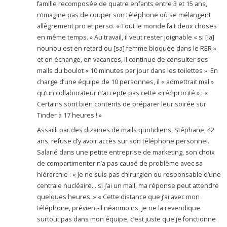
famille recomposée de quatre enfants entre 3 et 15 ans,
n’imagine pas de couper son téléphone où se mélangent
allègrement pro et perso. « Tout le monde fait deux choses
en même temps. » Au travail, il veut rester joignable « si [la]
nounou est en retard ou [sa] femme bloquée dans le RER »
et en échange, en vacances, il continue de consulter ses
mails du boulot « 10 minutes par jour dans les toilettes ». En
charge d’une équipe de 10 personnes, il « admettrait mal »
qu’un collaborateur n’accepte pas cette « réciprocité » : «
Certains sont bien contents de préparer leur soirée sur
Tinder à 17 heures ! »
Assailli par des dizaines de mails quotidiens, Stéphane, 42
ans, refuse d’y avoir accès sur son téléphone personnel.
Salarié dans une petite entreprise de marketing, son choix
de compartimenter n’a pas causé de problème avec sa
hiérarchie : « Je ne suis pas chirurgien ou responsable d’une
centrale nucléaire… si j’ai un mail, ma réponse peut attendre
quelques heures. » « Cette distance que j’ai avec mon
téléphone, prévient-il néanmoins, je ne la revendique
surtout pas dans mon équipe, c’est juste que je fonctionne