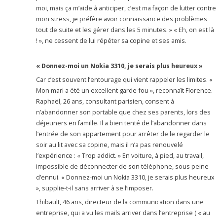
moi, mais ça m’aide à anticiper, c’est ma façon de lutter contre
mon stress, je préfère avoir connaissance des problèmes
tout de suite et les gérer dans les 5 minutes. » « Eh, on est là
! », ne cessent de lui répéter sa copine et ses amis.
« Donnez-moi un Nokia 3310, je serais plus heureux »
Car c’est souvent l’entourage qui vient rappeler les limites. «
Mon mari a été un excellent garde-fou », reconnaît Florence.
Raphaël, 26 ans, consultant parisien, consent à
n’abandonner son portable que chez ses parents, lors des
déjeuners en famille. Il a bien tenté de l’abandonner dans
l’entrée de son appartement pour arrêter de le regarder le
soir au lit avec sa copine, mais il n’a pas renouvelé
l’expérience : « Trop addict. » En voiture, à pied, au travail,
impossible de déconnecter de son téléphone, sous peine
d’ennui. « Donnez-moi un Nokia 3310, je serais plus heureux
», supplie-t-il sans arriver à se l’imposer.
Thibault, 46 ans, directeur de la communication dans une
entreprise, qui a vu les mails arriver dans l’entreprise ( « au