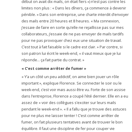
début on avait dix mails, on était fiers ») n’est pas contre les
limites non plus : « Dans les dîners, ça commence à devenir
pénible. » Dans son entreprise, une charte interdit d’envoyer
des mails entre 20 heures et 8 heures. « Ma connexion,
j’essaie de faire en sorte qu’elle ne rejaillisse pas sur mes
collaborateurs, j’essaie de ne pas envoyer de mails tardifs
pour ne pas provoquer chez eux une situation de travail.
C’est tout à fait faisable si le cadre est clair. » Par contre, si
son patron lui écrit le week-end, « il vaut mieux que je lui
réponde… ça fait partie du contrat. »
« C’est comme arrêter de fumer »
« Y’a un côté un peu addictif, on aime bien jouer un rôle
important », explique Florence. Se connecter le soir ou le
week-end, c’est voir mais aussi être vu. Forte de son assise
dans l’entreprise, Florence a coupé l’été dernier. Elle en a eu
assez de « voir des collègues s’exciter sur leurs mails
pendant le week-end ». « Il a fallu que je trouve des astuces
pour ne plus me laisser tenter ! C’est comme arrêter de
fumer, on fait plusieurs tentatives avant de trouver le bon
équilibre. Il faut une discipline de fer pour couper vie