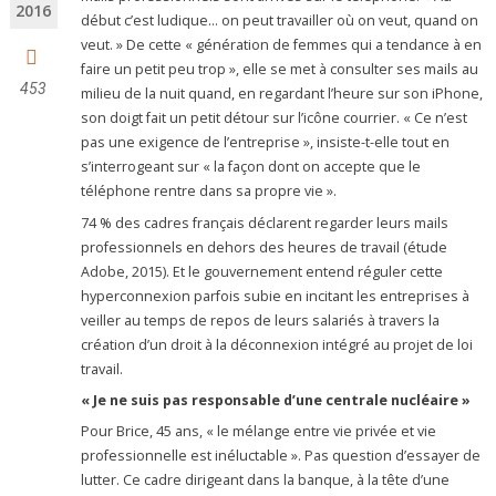
2016
début c’est ludique… on peut travailler où on veut, quand on
veut. » De cette « génération de femmes qui a tendance à en
faire un petit peu trop », elle se met à consulter ses mails au
453
milieu de la nuit quand, en regardant l’heure sur son iPhone,
son doigt fait un petit détour sur l’icône courrier. « Ce n’est
pas une exigence de l’entreprise », insiste-t-elle tout en
s’interrogeant sur « la façon dont on accepte que le
téléphone rentre dans sa propre vie ».
74 % des cadres français déclarent regarder leurs mails
professionnels en dehors des heures de travail (étude
Adobe, 2015). Et le gouvernement entend réguler cette
hyperconnexion parfois subie en incitant les entreprises à
veiller au temps de repos de leurs salariés à travers la
création d’un droit à la déconnexion intégré au projet de loi
travail.
« Je ne suis pas responsable d’une centrale nucléaire »
Pour Brice, 45 ans, « le mélange entre vie privée et vie
professionnelle est inéluctable ». Pas question d’essayer de
lutter. Ce cadre dirigeant dans la banque, à la tête d’une