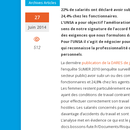
Archives Articles
22% de salariés ont déclaré avoir su
24,4% chez les fonctionnaires.
27
L’UNSA a pour objectif l’amélioration
Juin 2014
sens de notre signature de l’accord 
des exigences que nous formulons dan
Pour l’UNSA il s’agit de négocier pou
512
qui reconnaisse la professionnalité
personnels
.
La dernière
publication de la DARES de 
l’enquête SUMER 2010 (enquête surveill
secteur public) avoir subi un ou des com
fonctionnaires et 24,8% chez les agents
Les femmes restent particulièrement expo
ayant des conditions de travail contra
pour effectuer correctement son travai
hostiles. Les salariés concernés par c
davantage d’accidents du travail et sont
L’analyse met en évidence ce qui est le
docs.bossons-fute.fr/Documents/Risqu