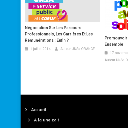
Négociation Sur Les Parcours
Professionnels, Les Carrières Et Les
Promouvoir 
Rémunérations : Enfin ?
Ensemble
1 juillet 2014
Auteur UNSa ORANGE
17 novemb
Auteur UNSa 
Accueil
A la une ça !