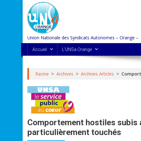
Skip
to
content
Union Nationale des Syndicats Autonomes – Orange –
Accueil
L’UNSa Orange
Racine
>
Archives
>
Archives Articles
>
Comporte
Comportement hostiles subis au
particulièrement touchés