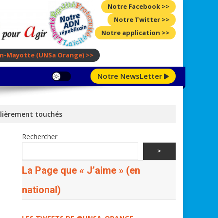
Notre Facebook >>
Notre Twitter >>
Notre application >>
ion-Mayotte
(UNSa Orange)
>>
Notre NewsLetter
ulièrement touchés
Rechercher
>
La Page que « J’aime » (en
national)