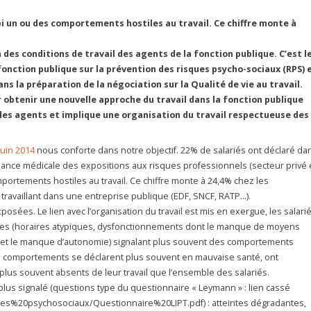
bi un ou des comportements hostiles au travail. Ce chiffre monte à
 des conditions de travail des agents de la fonction publique. C’est l
fonction publique sur la prévention des risques psycho-sociaux (RPS) 
s la préparation de la négociation sur la Qualité de vie au travail.
r obtenir une nouvelle approche du travail dans la fonction publique
 des agents et implique une organisation du travail respectueuse des
juin 2014
nous conforte dans notre objectif. 22% de salariés ont déclaré da
ance médicale des expositions aux risques professionnels (secteur privé 
portements hostiles au travail. Ce chiffre monte à 24,4% chez les
 travaillant dans une entreprise publique (EDF, SNCF, RATP…).
sées. Le lien avec l’organisation du travail est mis en exergue, les salari
intes (horaires atypiques, dysfonctionnements dont le manque de moyens
l et le manque d’autonomie) signalant plus souvent des comportements
es comportements se déclarent plus souvent en mauvaise santé, ont
 plus souvent absents de leur travail que l’ensemble des salariés.
 plus signalé (questions type du questionnaire « Leymann » : lien cassé
es%20psychosociaux/Questionnaire%20LIPT.pdf) : atteintes dégradantes,