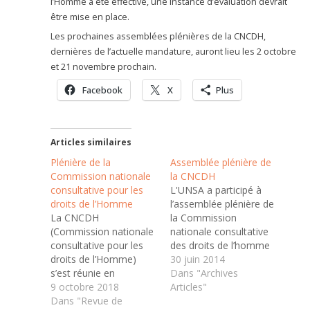
l’Homme a été effective, une instance d’évaluation devrait
être mise en place.
Les prochaines assemblées plénières de la CNCDH,
dernières de l’actuelle mandature, auront lieu les 2 octobre
et 21 novembre prochain.
Facebook
X
Plus
Articles similaires
Plénière de la
Assemblée plénière de
Commission nationale
la CNCDH
consultative pour les
L'UNSA a participé à
droits de l’Homme
l’assemblée plénière de
La CNCDH
la Commission
(Commission nationale
nationale consultative
consultative pour les
des droits de l’homme
droits de l’Homme)
(CNCDH) qui s’est
30 juin 2014
s’est réunie en
tenue le 26 juin dernier.
Dans "Archives
assemblée plénière le 2
9 octobre 2018
Europe, identité
Articles"
octobre 2018. L’UNSA
Dans "Revue de
sexuelle, mineurs