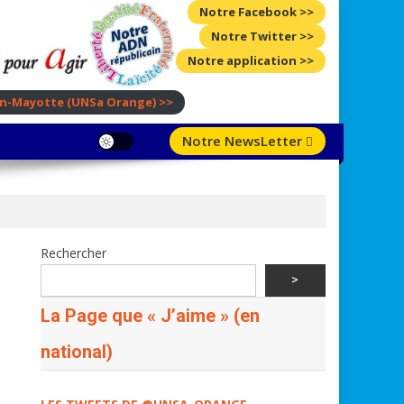
Notre Facebook >>
Notre Twitter >>
Notre application >>
ion-Mayotte
(UNSa Orange)
>>
Notre NewsLetter
Rechercher
>
La Page que « J’aime » (en
national)