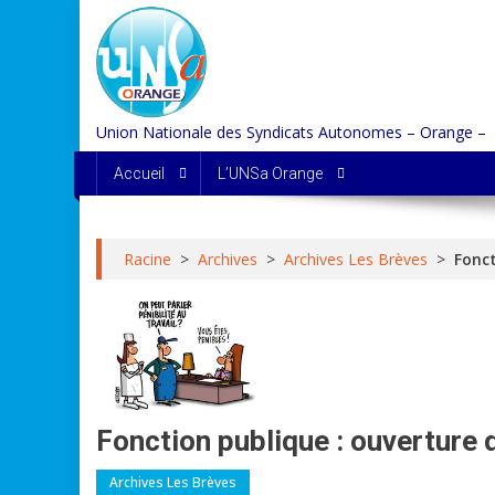
Skip
to
content
Union Nationale des Syndicats Autonomes – Orange –
Accueil
L’UNSa Orange
Racine
>
Archives
>
Archives Les Brèves
>
Fonct
Fonction publique : ouverture 
Archives Les Brèves