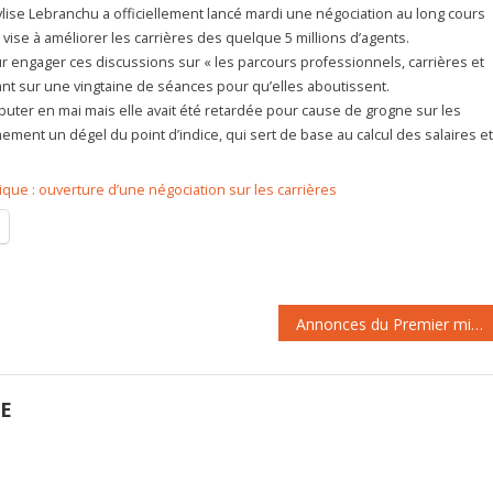
ylise Lebranchu a officiellement lancé mardi une négociation au long cours
 vise à améliorer les carrières des quelque 5 millions d’agents.
r engager ces discussions sur « les parcours professionnels, carrières et
nt sur une vingtaine de séances pour qu’elles aboutissent.
ébuter en mai mais elle avait été retardée pour cause de grogne sur les
ement un dégel du point d’indice, qui sert de base au calcul des salaires et
ique : ouverture d’une négociation sur les carrières
Annonces du Premier ministre : une entaille dans le dialogue social
GE