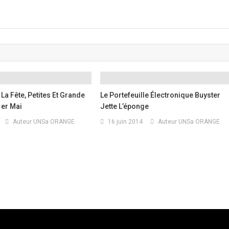
 La Fête, Petites Et Grande
Le Portefeuille Électronique Buyster
1er Mai
Jette L’éponge
Auteur UNSa ORANGE
16 juin 2014
Auteur UNSa ORANGE