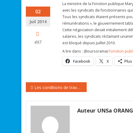
La ministre de la Fonction publique Mar
avec les syndicats de fonctionnaires qui
02
Tous les syndicats étaient présents pou
Juil 2014
rémunérations », le gouvernement tabla
Cette négociation devait initialement d
salaires, les syndicats réclamant unanim
497
est bloqué depuis juillet 2010.
A lire dans : (Boursorama)
Fonction publ
Facebook
X
Plus
Navigation
Les conditions de travail se dégradent
de
l’article
Auteur UNSa ORAN