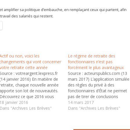
 et amplifier sa politique d’embauche, en remplaçant ceux qui partent, afin
travail des salariés qui restent.
Actif ou non, voici les
Le régime de retraite des
changements qui vont concerner
fonctionnaires n’est pas
votre retraite cette année
forcément le plus avantageux
Source : votreargent.lexpress.fr
Source : acteurspublics.com (13
(14 janvier 2016) En matière de
mars 2017) L’application simulée
retraite, chaque nouvelle année
des règles du privé à des
apporte son lot de nouveautés.
fonctionnaires d’État ne permet
Découvrez ce que 2016 vous
pas de tirer de conclusions
réserve, que vous soyez actif ou
18 janvier 2016
définitives sur la “générosité” du
14 mars 2017
déjà pensionné. Hausse des
Dans "Archives Les Brèves"
régime de retraite en vigueur
Dans "Archives Les Brèves"
cotisations, recul de
dans le secteur public, souligne
revalorisation, compte-pénibilité,
l’Insee dans une étude rendue
etc. : plusieurs mesures actées
publique début mars. Certaines