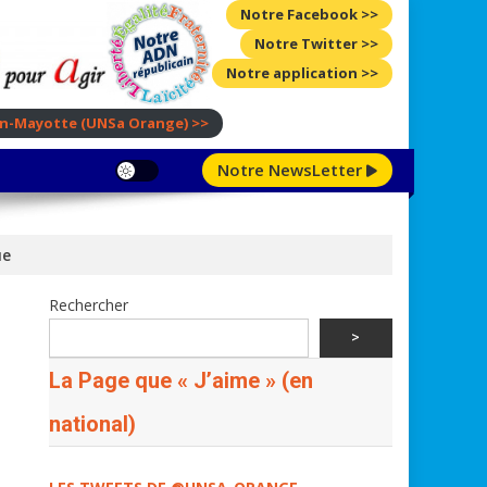
Notre Facebook >>
Notre Twitter >>
Notre application >>
ion-Mayotte
(UNSa Orange)
>>
Notre NewsLetter
ue
Rechercher
>
La Page que « J’aime » (en
national)