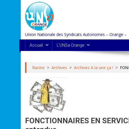
Skip
to
content
Union Nationale des Syndicats Autonomes – Orange –
Accueil
L’UNSa Orange
Racine
>
Archives
>
Archives A la une ça !
>
FONC
FONCTIONNAIRES EN SERVICE A