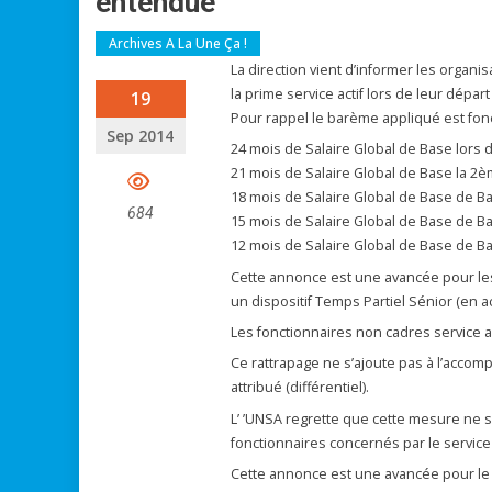
entendue
Archives A La Une Ça !
La direction vient d’informer les organi
la prime service actif lors de leur départ
19
Pour rappel le barème appliqué est fonc
Sep 2014
24 mois de Salaire Global de Base lors d
21 mois de Salaire Global de Base la 2
18 mois de Salaire Global de Base de 
684
15 mois de Salaire Global de Base de 
12 mois de Salaire Global de Base de 
Cette annonce est une avancée pour les 
un dispositif Temps Partiel Sénior (en ac
Les fonctionnaires non cadres service a
Ce rattrapage ne s’ajoute pas à l’acco
attribué (différentiel).
L’ ’UNSA regrette que cette mesure ne 
fonctionnaires concernés par le service a
Cette annonce est une avancée pour le p