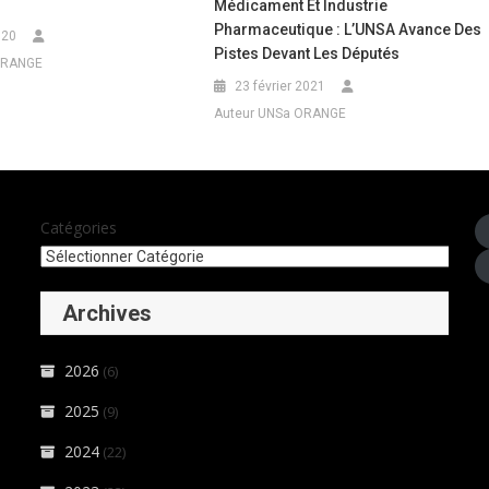
Médicament Et Industrie
Pharmaceutique : L’UNSA Avance Des
020
Pistes Devant Les Députés
ORANGE
23 février 2021
Auteur UNSa ORANGE
Catégories
Archives
2026
(6)
2025
(9)
2024
(22)