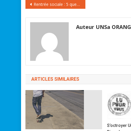
Navigation
Rentrée sociale : 5 questions à Luc Bérille
de
l’article
Auteur UNSa ORAN
ARTICLES SIMILAIRES
S’octroyer U