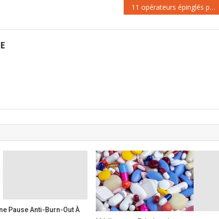
lors des dernières réformes des
catégories d’agents publics…
11 opérateurs épinglés par l’ARCEP
retraites et…
GE
ne Pause Anti-Burn-Out À