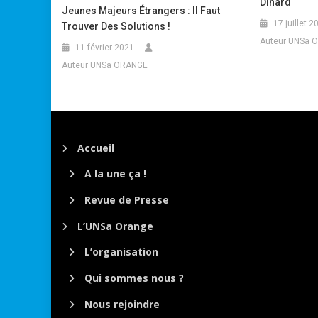
Dinard
Jeunes Majeurs Étrangers : Il Faut
17 juillet 2
Trouver Des Solutions !
Auteur UNSa 
11 février 2021
Auteur UNSa ORANGE
Accueil
A la une ça !
Revue de Presse
L’UNSa Orange
L’organisation
Qui sommes nous ?
Nous rejoindre