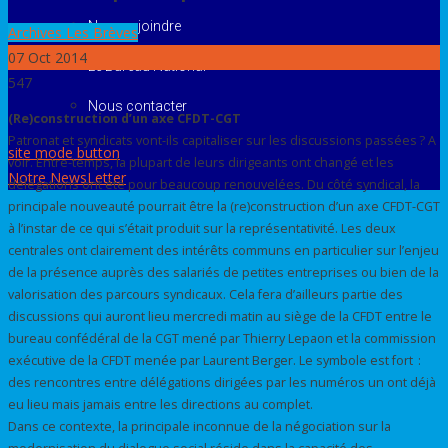
Nous rejoindre
Archives Les Brèves
07
Oct 2014
Le Bureau National
547
Nous contacter
(Re)construction d’un axe CFDT-CGT
Patronat et syndicats vont-ils capitaliser sur les discussions passées ? A
site mode button
voir. Entre-temps, la plupart de leurs dirigeants ont changé et les
Notre NewsLetter
délégations ont été pour beaucoup renouvelées. Du côté syndical, la
principale nouveauté pourrait être la (re)construction d’un axe CFDT-CGT
à l’instar de ce qui s’était produit sur la représentativité. Les deux
centrales ont clairement des intérêts communs en particulier sur l’enjeu
de la présence auprès des salariés de petites entreprises ou bien de la
valorisation des parcours syndicaux. Cela fera d’ailleurs partie des
discussions qui auront lieu mercredi matin au siège de la CFDT entre le
bureau confédéral de la CGT mené par Thierry Lepaon et la commission
exécutive de la CFDT menée par Laurent Berger. Le symbole est fort :
des rencontres entre délégations dirigées par les numéros un ont déjà
eu lieu mais jamais entre les directions au complet.
Dans ce contexte, la principale inconnue de la négociation sur la