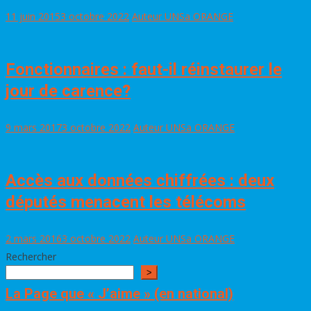
11 juin 2015
3 octobre 2022
Auteur UNSa ORANGE
Fonctionnaires : faut-il réinstaurer le
jour de carence?
9 mars 2017
3 octobre 2022
Auteur UNSa ORANGE
Accès aux données chiffrées : deux
députés menacent les télécoms
2 mars 2016
3 octobre 2022
Auteur UNSa ORANGE
Rechercher
>
La Page que « J’aime » (en national)