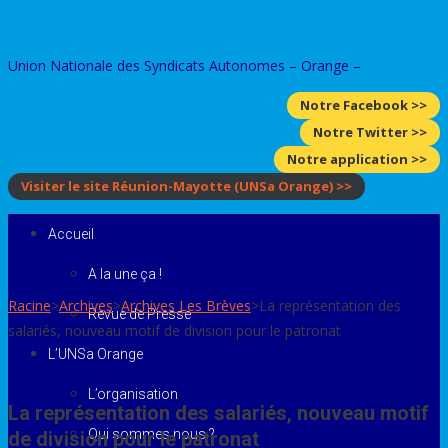
Skip
to
Union Nationale des Syndicats Autonomes – Orange –
content
Notre Facebook >>
Notre Twitter >>
Notre application >>
Visiter le site Réunion-Mayotte
(UNSa Orange)
>>
Accueil
A la une ça !
Racine
>
Archives
>
Archives Les Brèves
>
La représentation des
Revue de Presse
salariés, nouveau motif de division pour le patronat
L’UNSa Orange
L’organisation
La représentation des salariés, nouveau motif
Qui sommes nous ?
de division pour le patronat