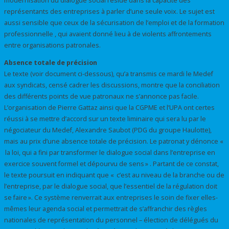
modernisation du dialogue social réside dans la capacité des
représentants des entreprises à parler d’une seule voix. Le sujet est
aussi sensible que ceux de la sécurisation de l’emploi et de la formation
professionnelle , qui avaient donné lieu à de violents affrontements
entre organisations patronales.
Absence totale de précision
Le texte (voir document ci-dessous), qu’a transmis ce mardi le Medef
aux syndicats, censé cadrer les discussions, montre que la conciliation
des différents points de vue patronaux ne s’annonce pas facile.
L’organisation de Pierre Gattaz ainsi que la CGPME et l’UPA ont certes
réussi à se mettre d’accord sur un texte liminaire qui sera lu par le
négociateur du Medef, Alexandre Saubot (PDG du groupe Haulotte),
mais au prix d’une absence totale de précision. Le patronat y dénonce «
la loi, qui a fini par transformer le dialogue social dans l’entreprise en
exercice souvent formel et dépourvu de sens » . Partant de ce constat,
le texte poursuit en indiquant que « c’est au niveau de la branche ou de
l’entreprise, par le dialogue social, que l’essentiel de la régulation doit
se faire ». Ce système renverrait aux entreprises le soin de fixer elles-
mêmes leur agenda social et permettrait de s’affranchir des règles
nationales de représentation du personnel – élection de délégués du