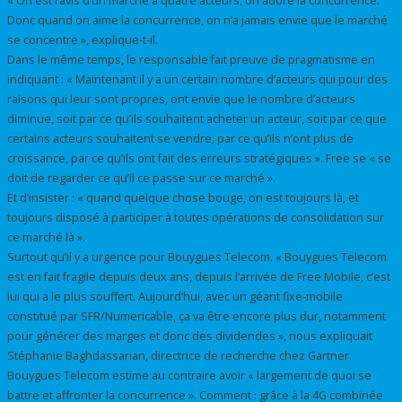
« On est ravis d’un marché à quatre acteurs, on adore la concurrence.
Donc quand on aime la concurrence, on n’a jamais envie que le marché
se concentre », explique-t-il.
Dans le même temps, le responsable fait preuve de pragmatisme en
indiquant : « Maintenant il y a un certain nombre d’acteurs qui pour des
raisons qui leur sont propres, ont envie que le nombre d’acteurs
diminue, soit par ce qu’ils souhaitent acheter un acteur, soit par ce que
certains acteurs souhaitent se vendre, par ce qu’ils n’ont plus de
croissance, par ce qu’ils ont fait des erreurs stratégiques ». Free se « se
doit de regarder ce qu’il ce passe sur ce marché ».
Et d’insister : « quand quelque chose bouge, on est toujours là, et
toujours disposé à participer à toutes opérations de consolidation sur
ce marché là ».
Surtout qu’il y a urgence pour Bouygues Telecom. « Bouygues Telecom
est en fait fragile depuis deux ans, depuis l’arrivée de Free Mobile, c’est
lui qui a le plus souffert. Aujourd’hui, avec un géant fixe-mobile
constitué par SFR/Numericable, ça va être encore plus dur, notamment
pour générer des marges et donc des dividendes », nous expliquait
Stéphanie Baghdassarian, directrice de recherche chez Gartner.
Bouygues Telecom estime au contraire avoir « largement de quoi se
battre et affronter la concurrence ». Comment : grâce à la 4G combinée