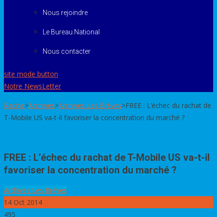
Nous rejoindre
Le Bureau National
Nous contacter
site mode button
Notre NewsLetter
Racine
>
Archives
>
Archives Les Brèves
>
FREE : L’échec du rachat de
T-Mobile US va-t-il favoriser la concentration du marché ?
FREE : L’échec du rachat de T-Mobile US va-t-il
favoriser la concentration du marché ?
Archives Les Brèves
14
Oct 2014
495