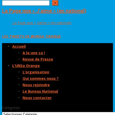
>
La Page que « J’aime » (en national)
La Page que « J’aime » (en national)
LES TWEETS DE @UNSA_ORANGE
Accueil
A la une ça !
Revue de Presse
L’UNSa Orange
L’organisation
Qui sommes nous ?
Nous rejoindre
Le Bureau National
Nous contacter
Catégories