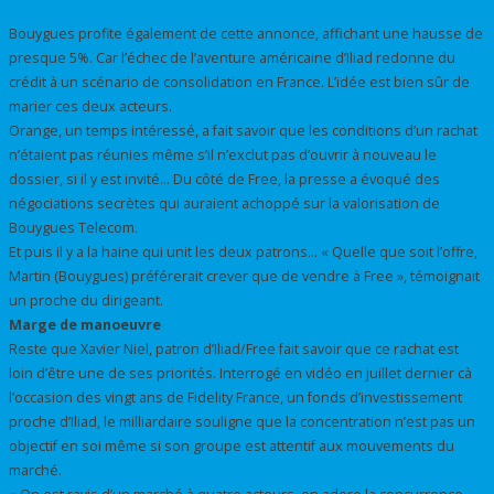
Bouygues profite également de cette annonce, affichant une hausse de
presque 5%. Car l’échec de l’aventure américaine d’Iliad redonne du
crédit à un scénario de consolidation en France. L’idée est bien sûr de
marier ces deux acteurs.
Orange, un temps intéressé, a fait savoir que les conditions d’un rachat
n’étaient pas réunies même s’il n’exclut pas d’ouvrir à nouveau le
dossier, si il y est invité… Du côté de Free, la presse a évoqué des
négociations secrètes qui auraient achoppé sur la valorisation de
Bouygues Telecom.
Et puis il y a la haine qui unit les deux patrons… « Quelle que soit l’offre,
Martin (Bouygues) préférerait crever que de vendre à Free », témoignait
un proche du dirigeant.
Marge de manoeuvre
Reste que Xavier Niel, patron d’Iliad/Free fait savoir que ce rachat est
loin d’être une de ses priorités. Interrogé en vidéo en juillet dernier cà
l’occasion des vingt ans de Fidelity France, un fonds d’investissement
proche d’Iliad, le milliardaire souligne que la concentration n’est pas un
objectif en soi même si son groupe est attentif aux mouvements du
marché.