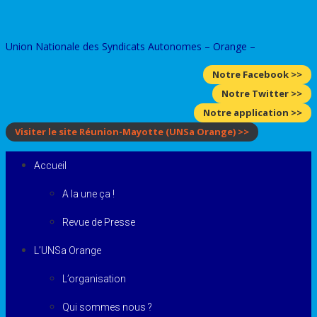
Skip
to
Union Nationale des Syndicats Autonomes – Orange –
content
Notre Facebook >>
Notre Twitter >>
Notre application >>
Visiter le site Réunion-Mayotte
(UNSa Orange)
>>
Accueil
A la une ça !
Revue de Presse
L’UNSa Orange
L’organisation
Qui sommes nous ?