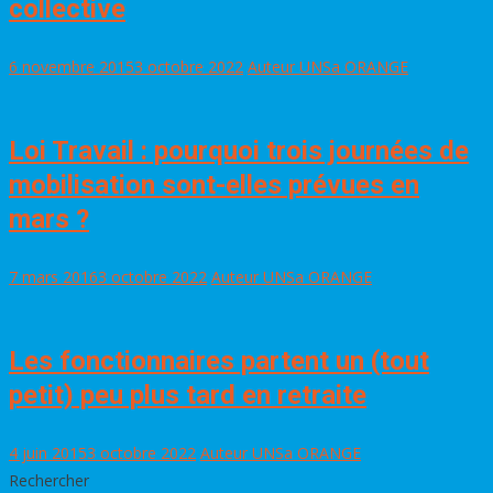
collective
6 novembre 2015
3 octobre 2022
Auteur UNSa ORANGE
Loi Travail : pourquoi trois journées de
mobilisation sont-elles prévues en
mars ?
7 mars 2016
3 octobre 2022
Auteur UNSa ORANGE
Les fonctionnaires partent un (tout
petit) peu plus tard en retraite
4 juin 2015
3 octobre 2022
Auteur UNSa ORANGE
Rechercher