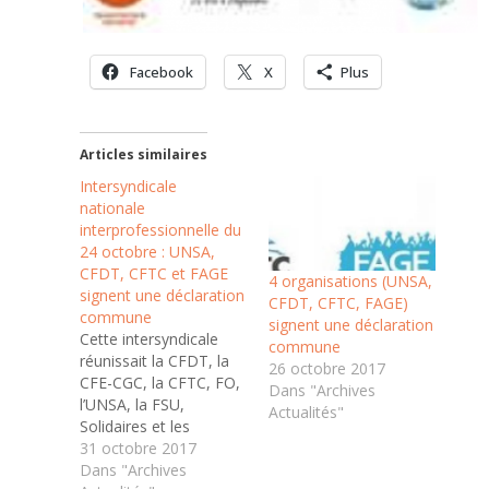
Facebook
X
Plus
Articles similaires
Intersyndicale
nationale
interprofessionnelle du
24 octobre : UNSA,
CFDT, CFTC et FAGE
4 organisations (UNSA,
signent une déclaration
CFDT, CFTC, FAGE)
commune
signent une déclaration
Cette intersyndicale
commune
réunissait la CFDT, la
26 octobre 2017
CFE-CGC, la CFTC, FO,
Dans "Archives
l’UNSA, la FSU,
Actualités"
Solidaires et les
organisations de
31 octobre 2017
jeunesse UNEF, FAGE,
Dans "Archives