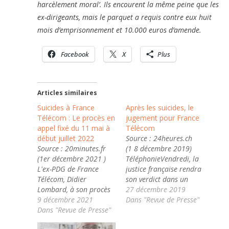
harcèlement moral’. Ils encourent la même peine que les
ex-dirigeants, mais le parquet a requis contre eux huit
mois d’emprisonnement et 10.000 euros d’amende.
Facebook
X
Plus
Articles similaires
Suicides à France
Après les suicides, le
Télécom : Le procès en
jugement pour France
appel fixé du 11 mai à
Télécom
début juillet 2022
Source : 24heures.ch
Source : 20minutes.fr
(1 8 décembre 2019)
(1er décembre 2021 )
TéléphonieVendredi, la
L'ex-PDG de France
justice française rendra
Télécom, Didier
son verdict dans un
Lombard, à son procès
procès qualifié
27 décembre 2019
en 2019. — Michel
9 décembre 2021
d'historique à
Dans "Revue de Presse"
Euler/AP/SIPA Les
Dans "Revue de Presse"
l'encontre de France
anciens dirigeants
Télécom pour du