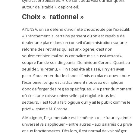
syndicat et Solidaires. « Ce sont deux voix qui manquent
autour de la table », déplore-t-il.
Choix « rationnel »
A l’UNSA, on se défend d’avoir été chouchouté par l’exécutif.
« Franchement, si certains pensent qu’on est capable de
dealer une place dans un conseil d’administration sur une
réforme des retraites qui est anxiogène, c’est non
seulement bien mal nous connaître mais aussi vexant »,
soupire l’un de ses dirigeants, Dominique Corona. Quant au
seuil de 5 % retenu, « il n’a pas été abaissé, il n’y en avait
pas ». Sous-entendu : le dispositif mis en place couvre toute
l’économie, ce qui est radicalement nouveau et implique
donc de forger des règles spécifiques. « A partir du moment
où c’est une caisse universelle qui englobe tous les
secteurs, il est tout à fait logique qu’il y ait le public comme le
privé », estime M. Corona.
A Matignon, l’argumentaire est le même : « Le futur système
universel va s’appliquer – entre autres – aux salariés du privé
et aux fonctionnaires. Dès lors, il est normal de voir siéger