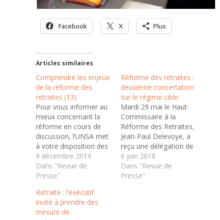
Facebook
X
Plus
Articles similaires
Comprendre les enjeux
Réforme des retraites :
de la réforme des
deuxième concertation
retraites (13)
sur le régime cible
Pour vous informer au
Mardi 29 mai le Haut-
mieux concernant la
Commissaire à la
réforme en cours de
Réforme des Retraites,
discussion, l’UNSA met
Jean-Paul Delevoye, a
à votre disposition des
reçu une délégation de
articles sous forme de
9 décembre 2019
l’UNSA conduite par
6 juin 2018
FAQ (Foire Aux
Dans "Revue de
Luc Bérille, Secrétaire
Dans "Revue de
Questions). 13- Quid
Presse"
général. Cette réunion
Presse"
de la prise en compte
avait pour objectif de
Retraite : l’exécutif
des primes ?
faire le point sur le
invité à prendre des
Aujourd’hui, le calcul
périmètre et les
mesure de
des retraites des
modalités d’acquisition