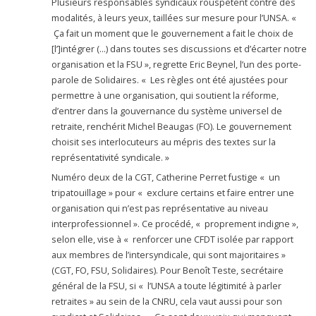
Plusieurs responsables syndicaux rouspètent contre des
modalités, à leurs yeux, taillées sur mesure pour l’UNSA. «
Ça fait un moment que le gouvernement a fait le choix de
[l’]intégrer (…) dans toutes ses discussions et d’écarter notre
organisation et la FSU », regrette Eric Beynel, l’un des porte-
parole de Solidaires. « Les règles ont été ajustées pour
permettre à une organisation, qui soutient la réforme,
d’entrer dans la gouvernance du système universel de
retraite, renchérit Michel Beaugas (FO). Le gouvernement
choisit ses interlocuteurs au mépris des textes sur la
représentativité syndicale. »
Numéro deux de la CGT, Catherine Perret fustige « un
tripatouillage » pour « exclure certains et faire entrer une
organisation qui n’est pas représentative au niveau
interprofessionnel ». Ce procédé, « proprement indigne »,
selon elle, vise à « renforcer une CFDT isolée par rapport
aux membres de l’intersyndicale, qui sont majoritaires »
(CGT, FO, FSU, Solidaires). Pour Benoît Teste, secrétaire
général de la FSU, si « l’UNSA a toute légitimité à parler
retraites » au sein de la CNRU, cela vaut aussi pour son