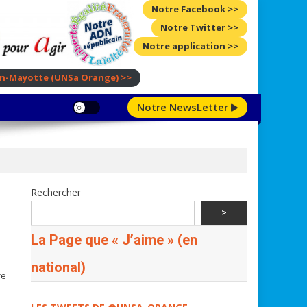
Notre Facebook >>
Notre Twitter >>
Notre application >>
ion-Mayotte
(UNSa Orange)
>>
Notre NewsLetter
Rechercher
>
La Page que « J’aime » (en
national)
re