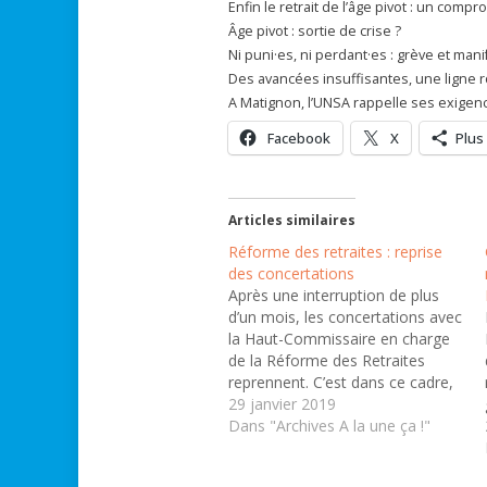
Enfin le retrait de l’âge pivot : un comp
Âge pivot : sortie de crise ?
Ni puni·es, ni perdant·es : grève et man
Des avancées insuffisantes, une ligne 
A Matignon, l’UNSA rappelle ses exigen
Facebook
X
Plus
Articles similaires
Réforme des retraites : reprise
des concertations
Après une interruption de plus
d’un mois, les concertations avec
la Haut-Commissaire en charge
de la Réforme des Retraites
reprennent. C’est dans ce cadre,
qu’une délégation, conduite par
29 janvier 2019
Luc Bérille, Secrétaire général de
Dans "Archives A la une ça !"
l’UNSA, a rencontré Jean-Paul
Delevoye, Haut-Commissaire ce