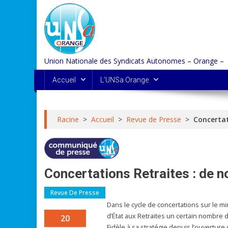
Skip
to
content
Union Nationale des Syndicats Autonomes – Orange –
Accueil
L’UNSa Orange
Racine
>
Accueil
>
Revue de Presse
>
Concertat
Concertations Retraites : de 
Revue De Presse
Dans le cycle de concertations sur le mi
d’État aux Retraites un certain nombre 
20
Fidèle à sa stratégie depuis l’ouverture