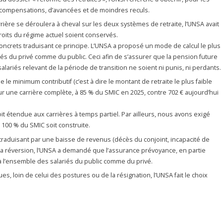
e compensations, d’avancées et de moindres reculs.
arrière se déroulera à cheval sur les deux systèmes de retraite, l’UNSA avait
roits du régime actuel soient conservés.
ncrets traduisant ce principe. L’UNSA a proposé un mode de calcul le plus
iés du privé comme du public. Ceci afin de s’assurer que la pension future
alariés relevant de la période de transition ne soient ni punis, ni perdants.
e minimum contributif (c’est à dire le montant de retraite le plus faible
pour une carrière complète, à 85 % du SMIC en 2025, contre 702 € aujourd’hui
 étendue aux carrières à temps partiel. Par ailleurs, nous avons exigé
 100 % du SMIC soit construite.
 traduisant par une baisse de revenus (décès du conjoint, incapacité de
e la réversion, l’UNSA a demandé que l’assurance prévoyance, en partie
à l’ensemble des salariés du public comme du privé.
s, loin de celui des postures ou de la résignation, l’UNSA fait le choix