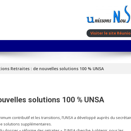
Visiter le site Réun
ions Retraites : de nouvelles solutions 100 % UNSA
nouvelles solutions 100 % UNSA
nimum contributif et les transitions, l’UNSA a développé auprès du secrétai
de solutions supplémentaires.
 du dossier « réforme des retraites », l’UNSA cherche à obtenir, pour les