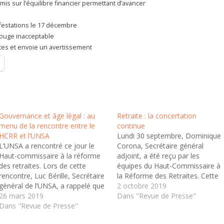
romis sur l’équilibre financier permettant d’avancer
ifestations le 17 décembre
rouge inacceptable
ces et envoie un avertissement
Gouvernance et âge légal : au
Retraite : la concertation
menu de la rencontre entre le
continue
HCRR et l’UNSA
Lundi 30 septembre, Dominique
L’UNSA a rencontré ce jour le
Corona, Secrétaire général
Haut-commissaire à la réforme
adjoint, a été reçu par les
des retraites. Lors de cette
équipes du Haut-Commissaire à
rencontre, Luc Bérille, Secrétaire
la Réforme des Retraites. Cette
général de l’UNSA, a rappelé que
réunion avait pour objectif
2 octobre 2019
l’âge d’ouverture des droits à
26 mars 2019
d’analyser les départs anticipés
Dans "Revue de Presse"
retraite avait déjà été évoqué
Dans "Revue de Presse"
dans le système universel de
lors des dernières réunions de
retraite. En ce qui concerne les