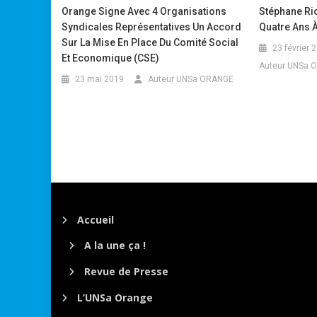
Orange Signe Avec 4 Organisations
Stéphane Ri
Syndicales Représentatives Un Accord
Quatre Ans À
Sur La Mise En Place Du Comité Social
23 février 
Et Economique (CSE)
Auteur UNSa 
23 mai 2019
Auteur UNSa ORANGE
Accueil
A la une ça !
Revue de Presse
L’UNSa Orange