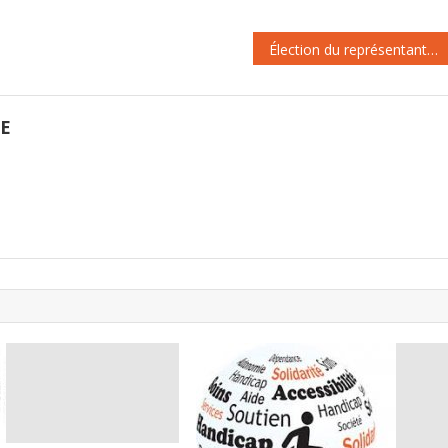
concertation, le Haut-
départs anticipés pour carrières
commissaire, comme le
longues, l’UNSA a rappelé sa…
Président de la République,
Élection du représentant des salariés actionnaires au CA d’Orange , votez pour Nadia Zak Calvet et Luc Marinoi,
s’étant…
GE