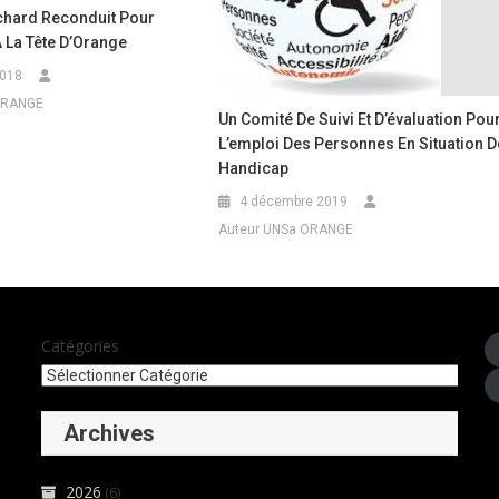
chard Reconduit Pour
 La Tête D’Orange
2018
ORANGE
Un Comité De Suivi Et D’évaluation Pou
L’emploi Des Personnes En Situation D
Handicap
4 décembre 2019
Auteur UNSa ORANGE
Catégories
Archives
2026
(6)